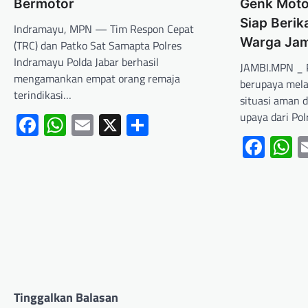
Bermotor
Genk Motor
Siap Beri
Indramayu, MPN — Tim Respon Cepat
Warga Ja
(TRC) dan Patko Sat Samapta Polres
Indramayu Polda Jabar berhasil
JAMBI.MPN _ P
mengamankan empat orang remaja
berupaya mel
terindikasi…
situasi aman d
Facebook
WhatsApp
Email
X
Share
upaya dari Po
Fac
W
Tinggalkan Balasan