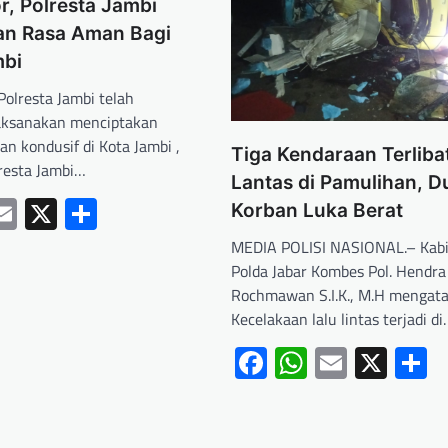
, Polresta Jambi
kan Rasa Aman Bagi
mbi
olresta Jambi telah
aksanakan menciptakan
an kondusif di Kota Jambi ,
Tiga Kendaraan Terliba
lresta Jambi…
Lantas di Pamulihan, D
ebook
hatsApp
Email
X
Share
Korban Luka Berat
MEDIA POLISI NASIONAL.– Kab
Polda Jabar Kombes Pol. Hendra
Rochmawan S.I.K., M.H mengat
Kecelakaan lalu lintas terjadi d
Facebook
WhatsApp
Email
X
S