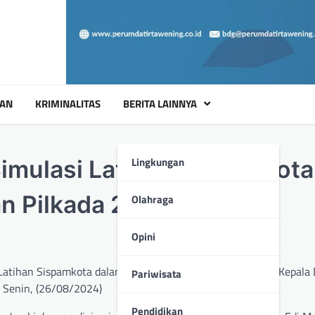
UAN
KRIMINALITAS
BERITA LAINNYA
Lingkungan
imulasi Latihan Sispamkota
n Pilkada 2024
Olahraga
Opini
Latihan Sispamkota dalam rangka Pengamanan Pemilihan Kepala
Pariwisata
 Senin, (26/08/2024)
Pendidikan