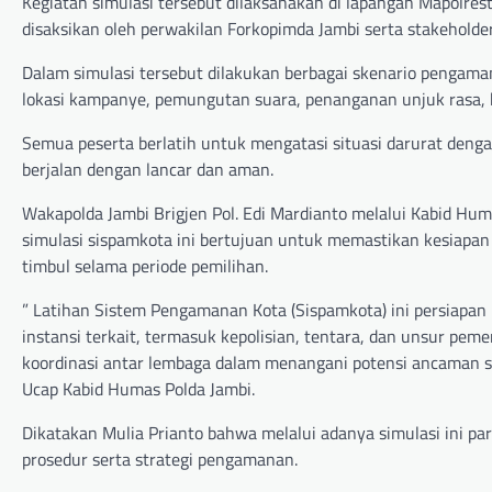
Kegiatan simulasi tersebut dilaksanakan di lapangan Mapolres
disaksikan oleh perwakilan Forkopimda Jambi serta stakeholder
Dalam simulasi tersebut dilakukan berbagai skenario pengama
lokasi kampanye, pemungutan suara, penanganan unjuk rasa, 
Semua peserta berlatih untuk mengatasi situasi darurat denga
berjalan dengan lancar dan aman.
Wakapolda Jambi Brigjen Pol. Edi Mardianto melalui Kabid Hu
simulasi sispamkota ini bertujuan untuk memastikan kesiap
timbul selama periode pemilihan.
” Latihan Sistem Pengamanan Kota (Sispamkota) ini persiapan p
instansi terkait, termasuk kepolisian, tentara, dan unsur pe
koordinasi antar lembaga dalam menangani potensi ancaman 
Ucap Kabid Humas Polda Jambi.
Dikatakan Mulia Prianto bahwa melalui adanya simulasi ini 
prosedur serta strategi pengamanan.