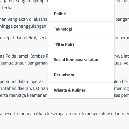
ta Jambi dengan dipimpin oleh Wakapolda Jambi Brigjen Pol. Edi M
 terkait.
Politik
nan yang akan dilaksanakan nanti dilapangan. Dimulai dari peng
hingga penanggulangan unras anarkis dan ancaman teror.
Teknologi
n cepat dan efektif, serta memastikan bahwa setiap tahapan pemi
TNI & Polri
mas Polda Jambi Kombes Pol. Mulia Prianto menyebutkan bahwa la
Sosial Kemasyarakatan
an semua unsur pengamanan dalam menghadapi berbagai situasi y
Pariwisata
ersonel dalam operasi “Mantap Praja 2024.” yang diikuti oleh ber
merintahan daerah. Latihan ini dirancang untuk menguji dan menin
Wisata & Kuliner
serta menjaga keamanan dan ketertiban umum selama proses pemi
para peserta mendapatkan kesempatan untuk mengevaluasi dan me