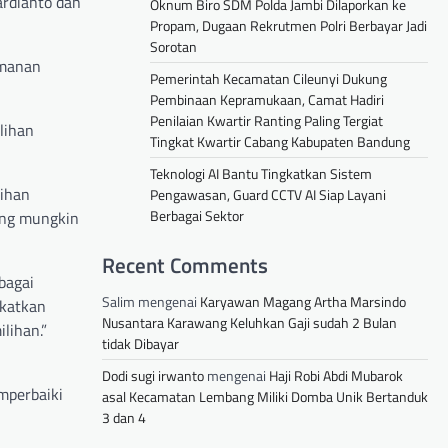
ardianto dan
Oknum Biro SDM Polda Jambi Dilaporkan ke
Propam, Dugaan Rekrutmen Polri Berbayar Jadi
Sorotan
amanan
Pemerintah Kecamatan Cileunyi Dukung
Pembinaan Kepramukaan, Camat Hadiri
Penilaian Kwartir Ranting Paling Tergiat
lihan
Tingkat Kwartir Cabang Kabupaten Bandung
Teknologi AI Bantu Tingkatkan Sistem
tihan
Pengawasan, Guard CCTV AI Siap Layani
Berbagai Sektor
ang mungkin
Recent Comments
bagai
Salim
mengenai
Karyawan Magang Artha Marsindo
gkatkan
Nusantara Karawang Keluhkan Gaji sudah 2 Bulan
lihan.”
tidak Dibayar
Dodi sugi irwanto
mengenai
Haji Robi Abdi Mubarok
mperbaiki
asal Kecamatan Lembang Miliki Domba Unik Bertanduk
3 dan 4