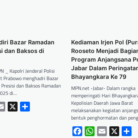
diri Bazar Ramadan
Kediaman Irjen Pol (Pur
si dan Baksos di
Rooseto Menjadi Bagia
Program Anjangsana P
Jabar Dalam Peringata
_ Kapolri Jenderal Polisi
Bhayangkara Ke 79
igit Prabowo menghadri Bazar
 Presisi dan Baksos Ramadan
MPN.net -Jabar- Dalam rangka
2025 di…
memperingati Hari Bhayangkar
ebook
hatsApp
Email
X
Share
Kepolisian Daerah Jawa Barat
melaksanakan kegiatan anjangs
bentuk penghormatan dan pen
Facebook
WhatsApp
Email
X
S