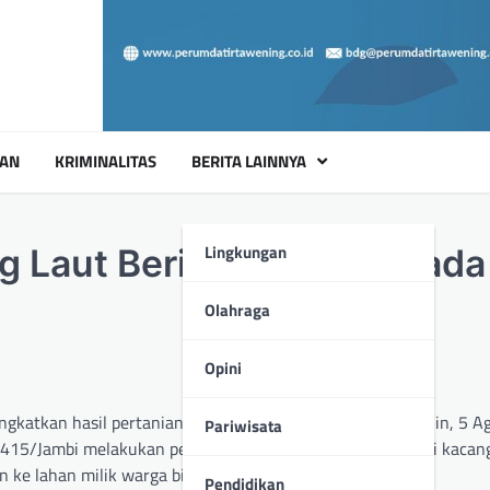
UAN
KRIMINALITAS
BERITA LAINNYA
Lingkungan
 Laut Beri Motivasi kepada
Olahraga
Opini
ngkatkan hasil pertanian dan ketahanan pangan. Pada Senin, 5 A
Pariwisata
 0415/Jambi melakukan pendekatan langsung kepada petani kacang
 ke lahan milik warga binaan.
Pendidikan