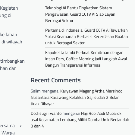
 Kegiatan
Teknologi AI Bantu Tingkatkan Sistem
Pengawasan, Guard CCTV AI Siap Layani
ung di
Berbagai Sektor
Pertama di Indonesia, Guard CCTV AI Tawarkan
 ke lahan
Solusi Keamanan Berbasis Kecerdasan Buatan
di wilayah
untuk Berbagai Sektor
Kapolresta Jambi Perkuat Kemitraan dengan
Insan Pers, Coffee Morning Jadi Langkah Awal
ertimbangkan
Bangun Transparansi Informasi
ahan dan
Recent Comments
Salim
mengenai
Karyawan Magang Artha Marsindo
Nusantara Karawang Keluhkan Gaji sudah 2 Bulan
tidak Dibayar
Dodi sugi irwanto
mengenai
Haji Robi Abdi Mubarok
asal Kecamatan Lembang Miliki Domba Unik Bertanduk
Bersama
⟶
3 dan 4
Warga