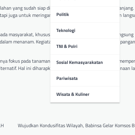
 lahan yang sudah siap diolah dan menanam bibit kacang panjang.
Politik
tapi juga untuk meringankan beban petani melalui bantuan langs
Teknologi
pada masyarakat, khususnya para petani. Dengan terjun langsung
 dalam menanam. Kegiatan ini juga mendukung ketahanan pangan 
TNI & Polri
 hanya fokus pada tanaman kacang panjang saja, tetapi juga memp
Sosial Kemasyarakatan
alternatif. Hal ini diharapkan dapat mengoptimalkan penggunaan l
Pariwisata
Wisata & Kuliner
LH
Wujudkan Kondusifitas Wilayah, Babinsa Gelar Komsos 