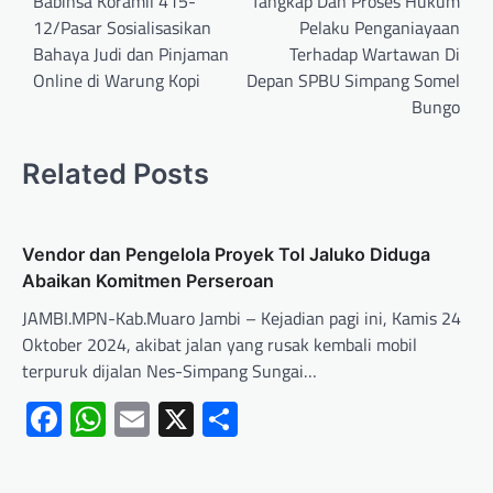
Babinsa Koramil 415-
Tangkap Dan Proses Hukum
12/Pasar Sosialisasikan
Pelaku Penganiayaan
Bahaya Judi dan Pinjaman
Terhadap Wartawan Di
Online di Warung Kopi
Depan SPBU Simpang Somel
Bungo
Related Posts
Vendor dan Pengelola Proyek Tol Jaluko Diduga
Abaikan Komitmen Perseroan
JAMBI.MPN-Kab.Muaro Jambi – Kejadian pagi ini, Kamis 24
Oktober 2024, akibat jalan yang rusak kembali mobil
terpuruk dijalan Nes-Simpang Sungai…
Facebook
WhatsApp
Email
X
Share