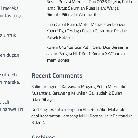
Besok Presisi Merdeka Run 2026 Digelar, Polda
ai mereka
Jambi Tutup Sejumlah Ruas Jalan: Warga
Diminta Pilih Jalur Alternatif
intas bagi
Lupa Cabut Kunci, Motor Mahasiswi Dibawa
Kabur! Tiga Terduga Pelaku Curanmor Diciduk
ya untuk
Polsek Kotabaru
Korem 042/Garuda Putih Gelar Doa Bersama
dalam Rangka HUT Ke-1 Kodam XX/Tuanku
kehidupan
Imam Bonjol
Recent Comments
sut oleh
an mereka,
Salim
mengenai
Karyawan Magang Artha Marsindo
Nusantara Karawang Keluhkan Gaji sudah 2 Bulan
tidak Dibayar
 tali
n bahwa TNI
Dodi sugi irwanto
mengenai
Haji Robi Abdi Mubarok
asal Kecamatan Lembang Miliki Domba Unik Bertanduk
3 dan 4
Archives