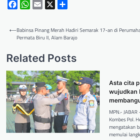
Facebook
WhatsApp
Email
X
Share
⟵
Babinsa Pinang Merah Hadiri Semarak 17-an di Perumah
Permata Biru II, Alam Barajo
Related Posts
Asta cita 
wujudkan 
membangun
MPN.- JABAR –
Kombes Pol. H
mengatakan b
memulai langk