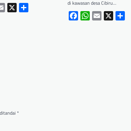
di kawasan desa Cibiru…
ebook
hatsApp
Email
X
Share
Facebook
WhatsApp
Email
X
S
ditandai
*