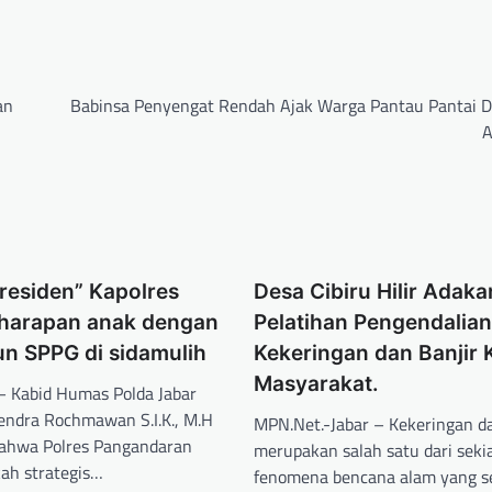
an
Babinsa Penyengat Rendah Ajak Warga Pantau Pantai 
A
presiden” Kapolres
Desa Cibiru Hilir Adaka
harapan anak dengan
Pelatihan Pengendalian
 SPPG di sidamulih
Kekeringan dan Banjir
Masyarakat.
 Kabid Humas Polda Jabar
endra Rochmawan S.I.K., M.H
MPN.Net.-Jabar – Kekeringan da
ahwa Polres Pangandaran
merupakan salah satu dari seki
ah strategis…
fenomena bencana alam yang ser