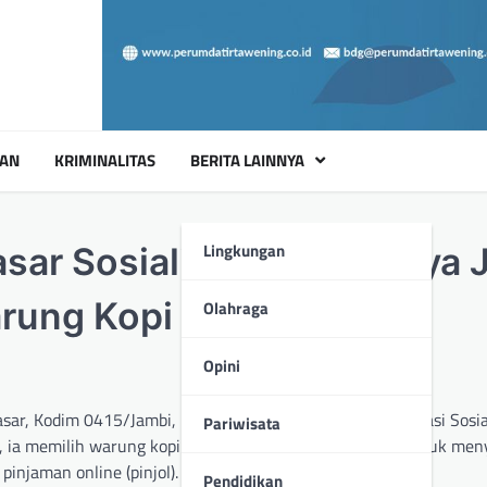
UAN
KRIMINALITAS
BERITA LAINNYA
Lingkungan
sar Sosialisasikan Bahaya 
arung Kopi
Olahraga
Opini
sar, Kodim 0415/Jambi, melaksanakan kegiatan Komunikasi Sosia
Pariwisata
, ia memilih warung kopi milik Pak Jubir sebagai lokasi untuk m
injaman online (pinjol).
Pendidikan