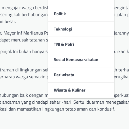
n mengajak warga berdiskusi mengenai risiko besar yang mengint
Politik
ering kali berhubungan erat, di mana pinjol kerap menjadi jalan p
n besar.
Teknologi
r, Mayor Inf Marlianus Pasae, yang selalu mengingatkan jajarann
dapat merusak tatanan sosial masyarakat.
TNI & Polri
injol. Ini bukan hanya soal uang, tapi juga bisa menghancurkan 
Sosial Kemasyarakatan
raman di lingkungan sekitar, serta agar warga tidak mudah terha
Pariwisata
i berharap warga semakin peka terhadap isu-isu yang bisa merugik
Wisata & Kuliner
 hubungan baik dengan masyarakat, diharapkan dapat memperkuat
p ancaman yang dihadapi sehari-hari. Sertu Iduarman menegaska
kasi dan memastikan lingkungan tetap aman dan kondusif.