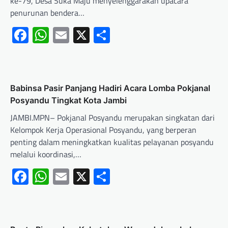
ke-79, Desa Suka Maju menyelenggarakan upacara
penurunan bendera…
Facebook
WhatsApp
Email
X
Share
Babinsa Pasir Panjang Hadiri Acara Lomba Pokjanal
Posyandu Tingkat Kota Jambi
JAMBI.MPN– Pokjanal Posyandu merupakan singkatan dari
Kelompok Kerja Operasional Posyandu, yang berperan
penting dalam meningkatkan kualitas pelayanan posyandu
melalui koordinasi,…
Facebook
WhatsApp
Email
X
Share