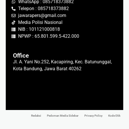
WhatsApp : 085718373882
Telepon : 085718373882
jawarapers@gmail.com
Media Polisi Nasional
NIB : 101121000818
NPWP : 65.801.599.5-422.000
Office
Jl. A. Yani No.252, Kacapiring, Kec. Batununggal,
Kota Bandung, Jawa Barat 40262
Redaksi
Pedoman Media Sidebar
Privacy Policy
Kode Etik