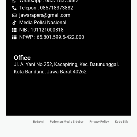
WhatsApp : 085718373882
Telepon : 085718373882
jawarapers@gmail.com
Media Polisi Nasional
NIB : 101121000818
NPWP : 65.801.599.5-422.000
Office
Jl. A. Yani No.252, Kacapiring, Kec. Batununggal,
Kota Bandung, Jawa Barat 40262
Redaksi
Pedoman Media Sidebar
Privacy Policy
Kode Etik