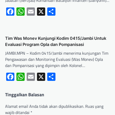
Jabatan (Sertijab) Komandan Batalyon Infanteri (Danyonif)…
Facebook
WhatsApp
Email
X
Share
Tim Was Monev Kunjungi Kodim 0415/Jambi Untuk
Evaluasi Program Opla dan Pompanisasi
JAMBI.MPN – Kodim 0415/Jambi menerima kunjungan Tim
Pengawasan dan Monitoring Evaluasi (Was Monev) Opla
dan Pompanisasi yang dipimpin oleh Kolonel…
Facebook
WhatsApp
Email
X
Share
Tinggalkan Balasan
Alamat email Anda tidak akan dipublikasikan.
Ruas yang
wajib ditandai
*