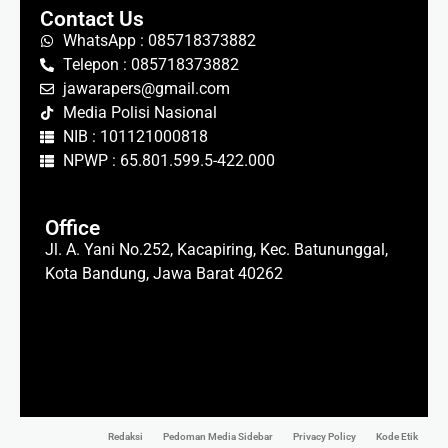
Contact Us
WhatsApp : 085718373882
Telepon : 085718373882
jawarapers@gmail.com
Media Polisi Nasional
NIB : 101121000818
NPWP : 65.801.599.5-422.000
Office
Jl. A. Yani No.252, Kacapiring, Kec. Batununggal,
Kota Bandung, Jawa Barat 40262
Redaksi
Pedoman Media Sidebar
Privacy Policy
Kode Etik