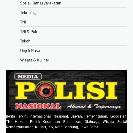
Sosial Kemasyarakatan
Teknologi
TNI
TNI & Polri
Tokoh
Unjuk Rasa
Wisata & Kuliner
Berita Terkini, Internasional, Nasional, Daerah, Pemerintahan, Kepolisian,
TNI, Hukum, Politik Kesehatan, Pendidikan, Olahraga, Wisata, Sosial
Kemasyarakatan, Kuliner, IKN, Kota Bandung, Jawa Barat