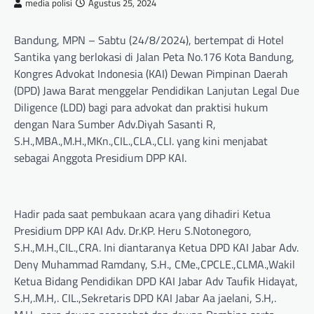
media polisi
Agustus 25, 2024
Bandung, MPN – Sabtu (24/8/2024), bertempat di Hotel
Santika yang berlokasi di Jalan Peta No.176 Kota Bandung,
Kongres Advokat Indonesia (KAI) Dewan Pimpinan Daerah
(DPD) Jawa Barat menggelar Pendidikan Lanjutan Legal Due
Diligence (LDD) bagi para advokat dan praktisi hukum
dengan Nara Sumber Adv.Diyah Sasanti R,
S.H.,MBA.,M.H.,MKn.,CIL.,CLA.,CLI. yang kini menjabat
sebagai Anggota Presidium DPP KAI.
Hadir pada saat pembukaan acara yang dihadiri Ketua
Presidium DPP KAI Adv. Dr.KP. Heru S.Notonegoro,
S.H.,M.H.,CIL.,CRA. Ini diantaranya Ketua DPD KAI Jabar Adv.
Deny Muhammad Ramdany, S.H., CMe.,CPCLE.,CLMA.,Wakil
Ketua Bidang Pendidikan DPD KAI Jabar Adv Taufik Hidayat,
S.H,.M.H,. CIL.,Sekretaris DPD KAI Jabar Aa jaelani, S.H,.