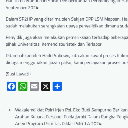
Hal itu diketahui dari Surat Pemberitahuan Perkembangan Hasi
September 2024.
Dalam SP2HP yang diterima oleh Sekjen DPP LSM Mappan, Had
sudah melakukan serangkaian upaya penyelidikan dimana sudah
Penyidik juga akan melakukan pemeriksaan terhadap beberapa 
pihak Universitas, Kemendisburistek dan Terlapor.
Ditambahkan oleh Hadi Prabowo, kita akan kawal proses hukum i
diduga menggunakan ijazah palsu, kami percayakan proses hu
(Susi Lawati)
Facebook
WhatsApp
Email
X
Share
⟵
Wakalemdiklat Polri Irjen Pol. Eko Budi Sampurno Berikan
Arahan Kepada Personel Polda Jambi Dalam Rangka Pengk
Anev Program Prioritas Diklat Polri T.A 2024