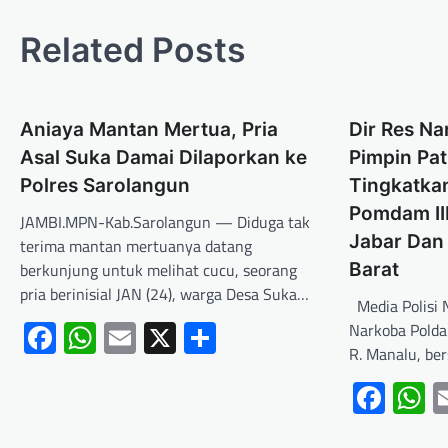
Related Posts
Aniaya Mantan Mertua, Pria
Dir Res Na
Asal Suka Damai Dilaporkan ke
Pimpin Pat
Polres Sarolangun
Tingkatka
Pomdam III
JAMBI.MPN-Kab.Sarolangun — Diduga tak
Jabar Dan
terima mantan mertuanya datang
berkunjung untuk melihat cucu, seorang
Barat
pria berinisial JAN (24), warga Desa Suka…
Media Polisi N
Facebook
WhatsApp
Email
X
Share
Narkoba Polda
R. Manalu, be
Fac
W