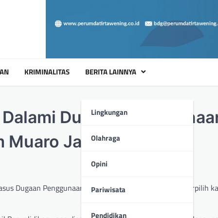
UAN
KRIMINALITAS
BERITA LAINNYA
Lingkungan
i Dalami Dugaan Penggunaa
m Muaro Jambi
Olahraga
Opini
asus Dugaan Penggunaan Ijazah Palsu oleh Caleg DPRD Terpilih k
Pariwisata
Pendidikan