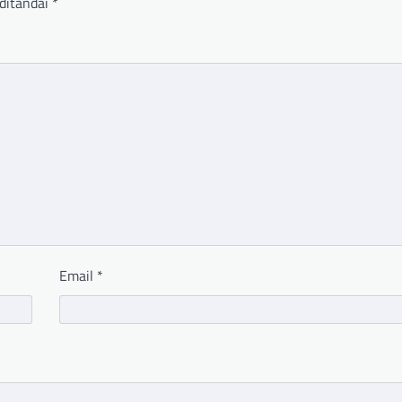
ditandai
*
Email
*