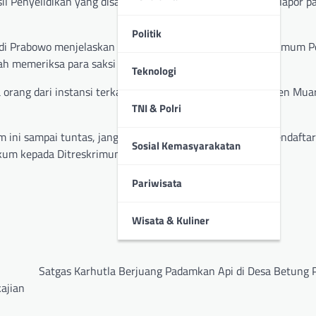
l Penyelidikan yang disampaikan oleh Penyidik kepada Pelapor p
Politik
i Prabowo menjelaskan bahwa Penyidik Subdit 1 Ditreskrimum P
 memeriksa para saksi dari Pelapor.
Teknologi
orang dari instansi terkait, diantaranya Bawaslu Kabupaten Muar
TNI & Polri
ni sampai tuntas, jangan ada caleg terpilih yang bisa mendaftar
Sosial Kemasyarakatan
kum kepada Ditreskrimum Polda Jambi.
Pariwisata
Wisata & Kuliner
Satgas Karhutla Berjuang Padamkan Api di Desa Betung P
ajian