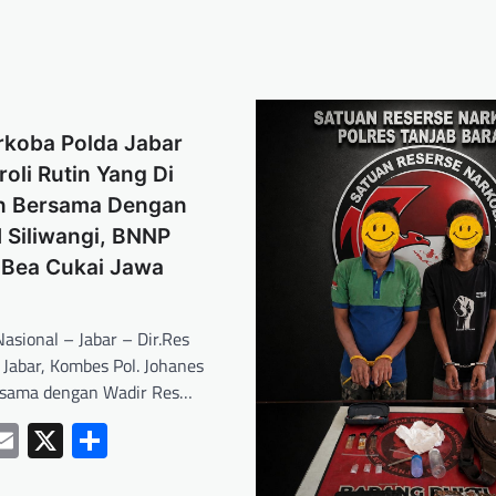
rkoba Polda Jabar
roli Rutin Yang Di
n Bersama Dengan
 Siliwangi, BNNP
 Bea Cukai Jawa
asional – Jabar – Dir.Res
 Jabar, Kombes Pol. Johanes
rsama dengan Wadir Res…
ebook
hatsApp
Email
X
Share