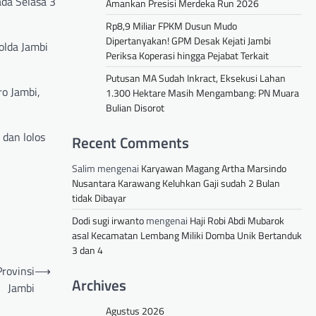
ada Selasa 3
Amankan Presisi Merdeka Run 2026
Rp8,9 Miliar FPKM Dusun Mudo
Dipertanyakan! GPM Desak Kejati Jambi
olda Jambi
Periksa Koperasi hingga Pejabat Terkait
Putusan MA Sudah Inkract, Eksekusi Lahan
o Jambi,
1.300 Hektare Masih Mengambang: PN Muara
Bulian Disorot
 dan lolos
Recent Comments
Salim
mengenai
Karyawan Magang Artha Marsindo
Nusantara Karawang Keluhkan Gaji sudah 2 Bulan
tidak Dibayar
Dodi sugi irwanto
mengenai
Haji Robi Abdi Mubarok
asal Kecamatan Lembang Miliki Domba Unik Bertanduk
3 dan 4
rovinsi
⟶
Archives
Jambi
Agustus 2026