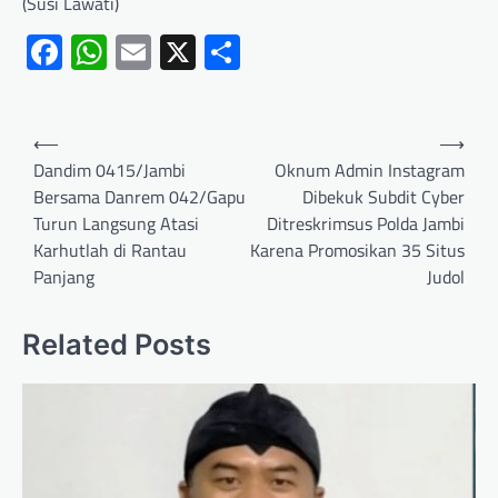
(Susi Lawati)
Facebook
WhatsApp
Email
X
Share
⟵
⟶
Dandim 0415/Jambi
Oknum Admin Instagram
Bersama Danrem 042/Gapu
Dibekuk Subdit Cyber
Turun Langsung Atasi
Ditreskrimsus Polda Jambi
Karhutlah di Rantau
Karena Promosikan 35 Situs
Panjang
Judol
Related Posts