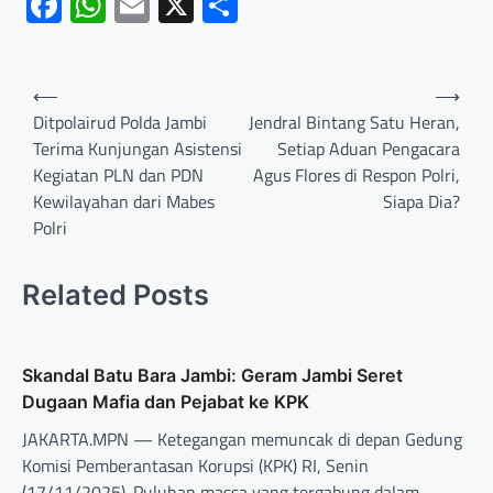
Facebook
WhatsApp
Email
X
Share
⟵
⟶
Ditpolairud Polda Jambi
Jendral Bintang Satu Heran,
Terima Kunjungan Asistensi
Setiap Aduan Pengacara
Kegiatan PLN dan PDN
Agus Flores di Respon Polri,
Kewilayahan dari Mabes
Siapa Dia?
Polri
Related Posts
Skandal Batu Bara Jambi: Geram Jambi Seret
Dugaan Mafia dan Pejabat ke KPK
JAKARTA.MPN — Ketegangan memuncak di depan Gedung
Komisi Pemberantasan Korupsi (KPK) RI, Senin
(17/11/2025). Puluhan massa yang tergabung dalam