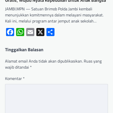
Gratis, Wujud Nyata Kepedulian untuk Anak Bangsa
JAMBI.MPN — Satuan Brimob Polda Jambi kembali
menunjukkan komitmennya dalam melayani masyarakat.
Kali ini, melalui program antar jemput anak sekolah…
Facebook
WhatsApp
Email
X
Share
Tinggalkan Balasan
Alamat email Anda tidak akan dipublikasikan.
Ruas yang
wajib ditandai
*
Komentar
*