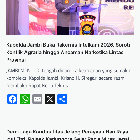
Kapolda Jambi Buka Rakernis Intelkam 2026, Soroti
Konflik Agraria hingga Ancaman Narkotika Lintas
Provinsi
JAMBI.MPN – Di tengah dinamika keamanan yang semakin
kompleks, Kapolda Jambi, Krisno H. Siregar, secara resmi
membuka Rapat Kerja Teknis…
Facebook
WhatsApp
Email
X
Share
Demi Jaga Kondusifitas Jelang Perayaan Hari Raya
Idul Fitri, Polsek Kadungora Gelar Razia Miras Ilegal