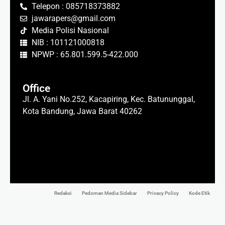
Telepon : 085718373882
jawarapers@gmail.com
Media Polisi Nasional
NIB : 101121000818
NPWP : 65.801.599.5-422.000
Office
Jl. A. Yani No.252, Kacapiring, Kec. Batununggal,
Kota Bandung, Jawa Barat 40262
Redaksi
Pedoman Media Sidebar
Privacy Policy
Kode Etik