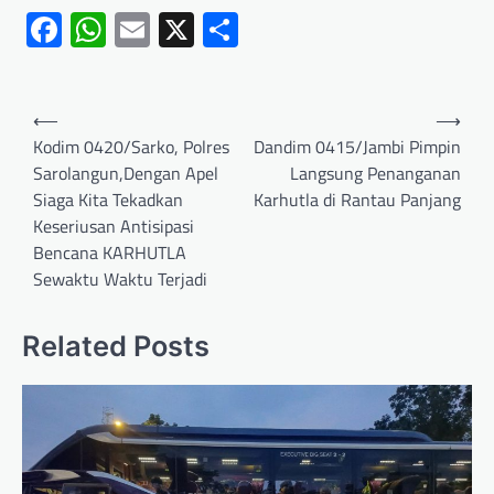
Facebook
WhatsApp
Email
X
Share
⟵
⟶
Kodim 0420/Sarko, Polres
Dandim 0415/Jambi Pimpin
Sarolangun,Dengan Apel
Langsung Penanganan
Siaga Kita Tekadkan
Karhutla di Rantau Panjang
Keseriusan Antisipasi
Bencana KARHUTLA
Sewaktu Waktu Terjadi
Related Posts