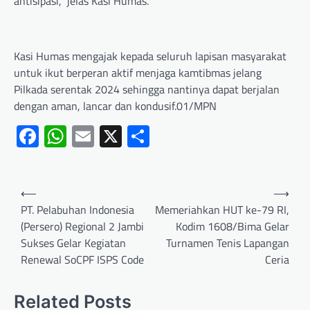
antisipasi,” jelas Kasi Humas.
Kasi Humas mengajak kepada seluruh lapisan masyarakat
untuk ikut berperan aktif menjaga kamtibmas jelang
Pilkada serentak 2024 sehingga nantinya dapat berjalan
dengan aman, lancar dan kondusif.01/MPN
Facebook
WhatsApp
Email
X
Share
⟵
⟶
PT. Pelabuhan Indonesia
Memeriahkan HUT ke-79 RI,
(Persero) Regional 2 Jambi
Kodim 1608/Bima Gelar
Sukses Gelar Kegiatan
Turnamen Tenis Lapangan
Renewal SoCPF ISPS Code
Ceria
Related Posts