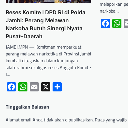
melaporkan p
narkoba…
Reses Komite I DPD RI di Polda
Fac
W
Jambi: Perang Melawan
Narkoba Butuh Sinergi Nyata
Pusat–Daerah
JAMBI.MPN — Komitmen memperkuat
perang melawan narkotika di Provinsi Jambi
kembali ditegaskan dalam kunjungan
silaturahmi sekaligus reses Anggota Komite
I…
Facebook
WhatsApp
Email
X
Share
Tinggalkan Balasan
Alamat email Anda tidak akan dipublikasikan.
Ruas yang wajib 