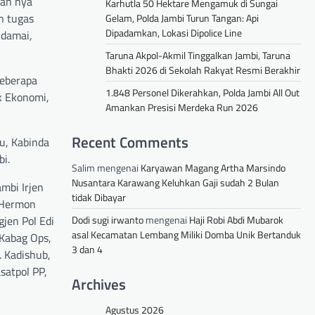
kan nya
Karhutla 50 Hektare Mengamuk di Sungai
n tugas
Gelam, Polda Jambi Turun Tangan: Api
Dipadamkan, Lokasi Dipolice Line
 damai,
Taruna Akpol-Akmil Tinggalkan Jambi, Taruna
Bhakti 2026 di Sekolah Rakyat Resmi Berakhir
beberapa
1.848 Personel Dikerahkan, Polda Jambi All Out
k Ekonomi,
Amankan Presisi Merdeka Run 2026
Recent Comments
u, Kabinda
bi.
Salim
mengenai
Karyawan Magang Artha Marsindo
Nusantara Karawang Keluhkan Gaji sudah 2 Bulan
mbi Irjen
tidak Dibayar
. Hermon
Dodi sugi irwanto
mengenai
Haji Robi Abdi Mubarok
jen Pol Edi
asal Kecamatan Lembang Miliki Domba Unik Bertanduk
 Kabag Ops,
3 dan 4
 Kadishub,
satpol PP,
Archives
Agustus 2026