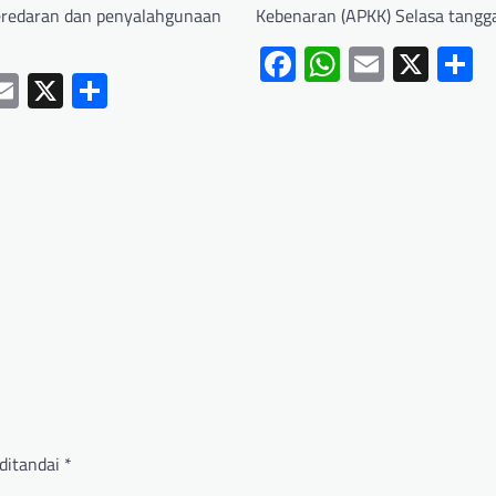
eredaran dan penyalahgunaan
Kebenaran (APKK) Selasa tangga
Facebook
WhatsApp
Email
X
S
ebook
hatsApp
Email
X
Share
ditandai
*