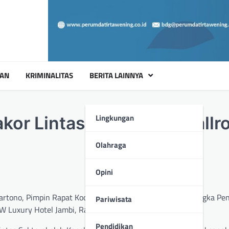
UAN
KRIMINALITAS
BERITA LAINNYA
Lingkungan
kor Lintas Sektoral Di Ball
Olahraga
Opini
Hartono, Pimpin Rapat Koordinasi Lintas Sektoral dalam rangka 
Pariwisata
BW Luxury Hotel Jambi, Rabu 7 Agustus 2024.
Pendidikan