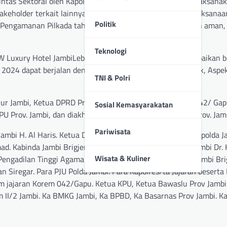
tas Sektoral oleh Kapolda Jambi, mengatakan; Tujuan dilaksana
akeholder terkait lainnya senantiasa bersinergi dalam pelaksanaa
Politik
 Pengamanan Pilkada tahun 2024 dapat terlaksana dengan aman,
Teknologi
Lebih lanjut Kapolda Jambi, menyampaikan 
024 dapat berjalan dengan baik, yaitu; Pada Aspek Politik, Aspe
TNI & Polri
r Jambi, Ketua DPRD Prov. Jambi, Kajati Jambi, Danrem 042/ Gap
Sosial Kemasyarakatan
PU Prov. Jambi, dan diakhiri Paparan dari Ketua Bawaslu Prov. Jam
Pariwisata
Jambi H. Al Haris. Ketua DPRD Prov Jambi Edi Purwanto. Kapolda Ja
. Kabinda Jambi Brigjen Pol Irawan David Syah. Kajati Jambi Dr
Wisata & Kuliner
 Pengadilan Tinggi Agama Jambi Abdul Hakim. Wakapolda Jambi Brig
 Siregar. Para PJU Polda Jambi. Para Kapolres/ta Jajaran beserta
m jajaran Korem 042/Gapu. Ketua KPU, Ketua Bawaslu Prov Jambi.
m II/2 Jambi. Ka BMKG Jambi, Ka BPBD, Ka Basarnas Prov Jambi. Ka