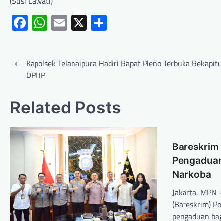
(Susi Lawati)
Facebook
WhatsApp
Email
X
Share
⟵
Kapolsek Telanaipura Hadiri Rapat Pleno Terbuka Rekapitu
DPHP
Related Posts
Bareskrim 
Pengaduan
Narkoba
Jakarta, MPN
(Bareskrim) P
pengaduan ba