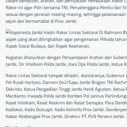
Dalam sambutan, arahan, dan pernyataan Pembukaan Rakor Lin
Rakor ini agar Polri bersama TNI, Penyelenggara Pemilu dan St
sesuai dengan peranan masing-masing, sehingga pelaksanaan
sejuk dan bermartabat di Prov. Jambi.
aspek yang akan ditingkatkan agar pengamanan Pilkada tahun 2
Aspek Sosial Budaya, dan Aspek Keamanan.
Kegiatan dilanjutkan dengan Penyampaian Arahan dari Gubernu
Jambi, Dir Intelkam Polda Jambi, Karo Ops Polda Jambi, Ketua K
Rakor Lintas Sektoral tampak dihadiri, diantaranya; Gubernur 
Pol Rusdi Hartono. Danrem 042/Gapu Jambi Brigjen TNI Rachmad
Dekristo. Ketua Pengadilan Tinggi Jambi Herdi Agusten. Ketua
Mardianto. Irwasda Polda Jambi Kombes Pol Jannus Parlindungan
Kasat Intelkam, Kasat Reskrim dan Kasat Samapta. Para Dandi
Kadiskes, Kadis Dukcapil, Kadis Kominfo Prov Jambi. Dandenpo
Kaban Kesbangpol Prov Jambi. Direktur PT. PLN Persero Jambi.