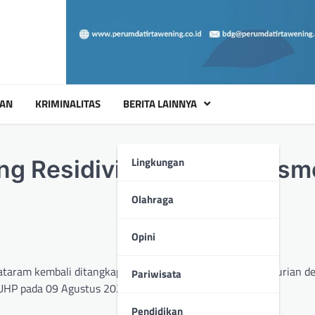
UAN
KRIMINALITAS
BERITA LAINNYA
Lingkungan
ng Residivis Oleh Tim Res
Olahraga
Opini
taram kembali ditangkap atas dugaan tindak pidana Pencurian d
Pariwisata
HP pada 09 Agustus 2024 sekitar pukul 18:00 wita.
Pendidikan