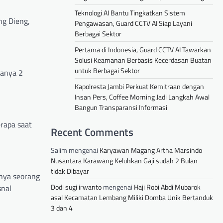
Teknologi AI Bantu Tingkatkan Sistem
ng Dieng,
Pengawasan, Guard CCTV AI Siap Layani
Berbagai Sektor
Pertama di Indonesia, Guard CCTV AI Tawarkan
Solusi Keamanan Berbasis Kecerdasan Buatan
untuk Berbagai Sektor
ranya 2
Kapolresta Jambi Perkuat Kemitraan dengan
Insan Pers, Coffee Morning Jadi Langkah Awal
Bangun Transparansi Informasi
rapa saat
Recent Comments
Salim
mengenai
Karyawan Magang Artha Marsindo
Nusantara Karawang Keluhkan Gaji sudah 2 Bulan
tidak Dibayar
anya seorang
Dodi sugi irwanto
mengenai
Haji Robi Abdi Mubarok
snal
asal Kecamatan Lembang Miliki Domba Unik Bertanduk
3 dan 4