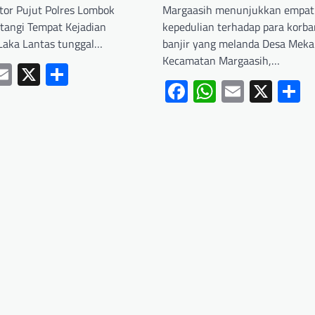
ktor Pujut Polres Lombok
Margaasih menunjukkan empat
angi Tempat Kejadian
kepedulian terhadap para korb
 Laka Lantas tunggal…
banjir yang melanda Desa Meka
Kecamatan Margaasih,…
ebook
hatsApp
Email
X
Share
Facebook
WhatsApp
Email
X
S