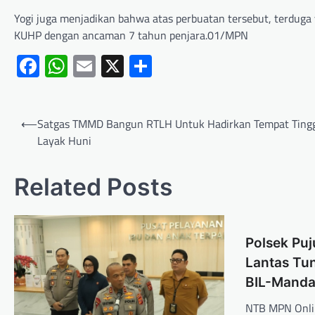
Yogi juga menjadikan bahwa atas perbuatan tersebut, terduga
KUHP dengan ancaman 7 tahun penjara.01/MPN
Facebook
WhatsApp
Email
X
Share
⟵
Satgas TMMD Bangun RTLH Untuk Hadirkan Tempat Ting
Layak Huni
Related Posts
Polsek Puj
Lantas Tun
BIL-Mandal
NTB MPN Onli