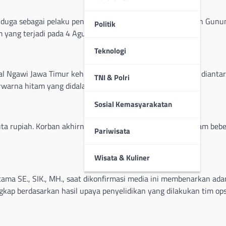
diduga sebagai pelaku pencurian di salah satu rumah di Jalan Gunu
Politik
ang terjadi pada 4 Agustus 2024 beberapa hari lalu.
Teknologi
al Ngawi Jawa Timur kehilangan beberapa barang miliknya dianta
TNI & Polri
erwarna hitam yang didalamnya berisi baju korban.
Sosial Kemasyarakatan
uta rupiah. Korban akhirnya melaporkan ke Polresta Mataram bebe
Pariwisata
Wisata & Kuliner
ama SE., SIK., MH., saat dikonfirmasi media ini membenarkan ad
ngkap berdasarkan hasil upaya penyelidikan yang dilakukan tim op