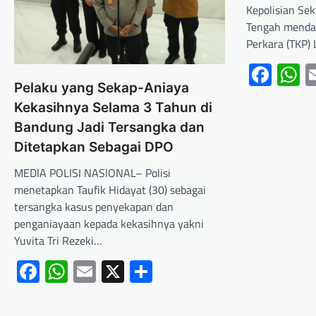
Kepolisian Se
Tengah mendat
Perkara (TKP)
Fac
W
Pelaku yang Sekap-Aniaya
Kekasihnya Selama 3 Tahun di
Bandung Jadi Tersangka dan
Ditetapkan Sebagai DPO
MEDIA POLISI NASIONAL– Polisi
menetapkan Taufik Hidayat (30) sebagai
tersangka kasus penyekapan dan
penganiayaan kepada kekasihnya yakni
Yuvita Tri Rezeki…
Facebook
WhatsApp
Email
X
Share