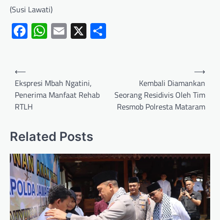
(Susi Lawati)
Facebook
WhatsApp
Email
X
Share
⟵
⟶
Ekspresi Mbah Ngatini,
Kembali Diamankan
Penerima Manfaat Rehab
Seorang Residivis Oleh Tim
RTLH
Resmob Polresta Mataram
Related Posts