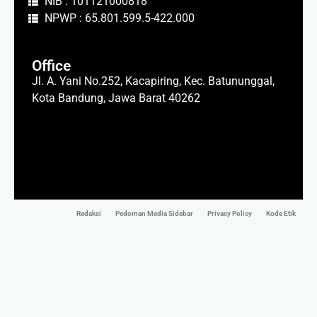
NIB : 101121000818
NPWP : 65.801.599.5-422.000
Office
Jl. A. Yani No.252, Kacapiring, Kec. Batununggal,
Kota Bandung, Jawa Barat 40262
Redaksi
Pedoman Media Sidebar
Privacy Policy
Kode Etik