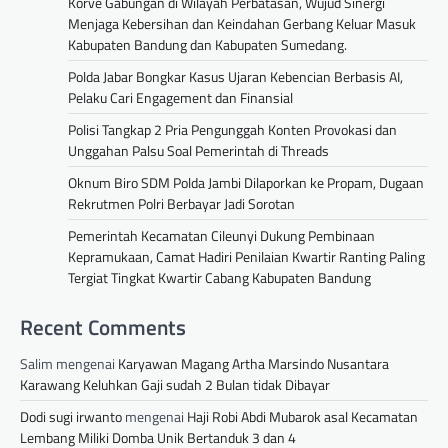
Korve Gabungan di Wilayah Perbatasan, Wujud Sinergi
Menjaga Kebersihan dan Keindahan Gerbang Keluar Masuk
Kabupaten Bandung dan Kabupaten Sumedang.
Polda Jabar Bongkar Kasus Ujaran Kebencian Berbasis AI,
Pelaku Cari Engagement dan Finansial
Polisi Tangkap 2 Pria Pengunggah Konten Provokasi dan
Unggahan Palsu Soal Pemerintah di Threads
Oknum Biro SDM Polda Jambi Dilaporkan ke Propam, Dugaan
Rekrutmen Polri Berbayar Jadi Sorotan
Pemerintah Kecamatan Cileunyi Dukung Pembinaan
Kepramukaan, Camat Hadiri Penilaian Kwartir Ranting Paling
Tergiat Tingkat Kwartir Cabang Kabupaten Bandung
Recent Comments
Salim
mengenai
Karyawan Magang Artha Marsindo Nusantara
Karawang Keluhkan Gaji sudah 2 Bulan tidak Dibayar
Dodi sugi irwanto
mengenai
Haji Robi Abdi Mubarok asal Kecamatan
Lembang Miliki Domba Unik Bertanduk 3 dan 4