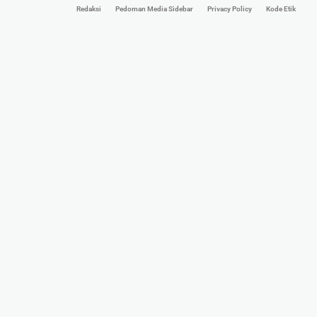
Redaksi
Pedoman Media Sidebar
Privacy Policy
Kode Etik