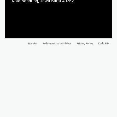
Kota Bandung, Jawa Barat 40262
Redaksi
Pedoman Media Sidebar
Privacy Policy
Kode Etik