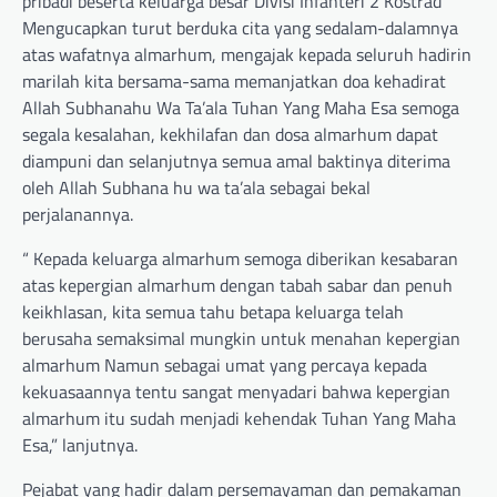
pribadi beserta keluarga besar Divisi Infanteri 2 Kostrad
Mengucapkan turut berduka cita yang sedalam-dalamnya
atas wafatnya almarhum, mengajak kepada seluruh hadirin
marilah kita bersama-sama memanjatkan doa kehadirat
Allah Subhanahu Wa Ta’ala Tuhan Yang Maha Esa semoga
segala kesalahan, kekhilafan dan dosa almarhum dapat
diampuni dan selanjutnya semua amal baktinya diterima
oleh Allah Subhana hu wa ta’ala sebagai bekal
perjalanannya.
“ Kepada keluarga almarhum semoga diberikan kesabaran
atas kepergian almarhum dengan tabah sabar dan penuh
keikhlasan, kita semua tahu betapa keluarga telah
berusaha semaksimal mungkin untuk menahan kepergian
almarhum Namun sebagai umat yang percaya kepada
kekuasaannya tentu sangat menyadari bahwa kepergian
almarhum itu sudah menjadi kehendak Tuhan Yang Maha
Esa,” lanjutnya.
Pejabat yang hadir dalam persemayaman dan pemakaman