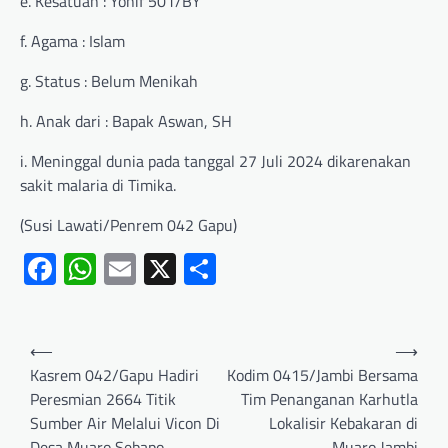
e. Kesatuan : Yonif 501/BY
f. Agama : Islam
g. Status : Belum Menikah
h. Anak dari : Bapak Aswan, SH
i. Meninggal dunia pada tanggal 27 Juli 2024 dikarenakan
sakit malaria di Timika.
(Susi Lawati/Penrem 042 Gapu)
Facebook
WhatsApp
Email
X
Share
⟵
⟶
Kasrem 042/Gapu Hadiri
Kodim 0415/Jambi Bersama
Peresmian 2664 Titik
Tim Penanganan Karhutla
Sumber Air Melalui Vicon Di
Lokalisir Kebakaran di
Desa Muaro Sebapo
Muaro Jambi