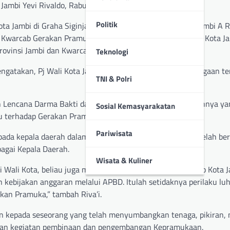
Jambi Yevi Rivaldo, Rabu (11/09/2024).
Politik
a Jambi di Graha Siginjai itu, turut dihadiri Sekda Kota Jambi A 
 Kwarcab Gerakan Pramuka Kota Jambi A. Riva’i, Kadispora Kota J
rovinsi Jambi dan Kwarcab Gerakan Pramuka Kota Jambi.
Teknologi
engatakan, Pj Wali Kota Jambi layak mendapatkan penghargaan te
TNI & Polri
n Lencana Darma Bakti dari Kwarnas, berikut SK penetapannya yan
Sosial Kemasyarakatan
au terhadap Gerakan Pramuka,” ujar Riva’i.
Pariwisata
da kepala daerah dalam hal ini Pj Wali Kota Jambi yang telah ber
agai Kepala Daerah.
Wisata & Kuliner
i Wali Kota, beliau juga menyempatkan memimpin Mabicab Kota Ja
 kebijakan anggaran melalui APBD. Itulah setidaknya perilaku luh
akan Pramuka,” tambah Riva’i.
n kepada seseorang yang telah menyumbangkan tenaga, pikiran, m
caran kegiatan pembinaan dan pengembangan Kepramukaan.