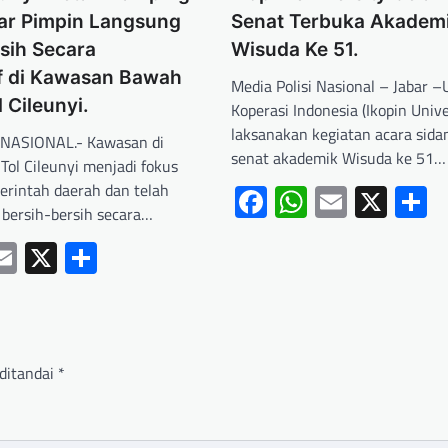
ar Pimpin Langsung
Senat Terbuka Akadem
sih Secara
Wisuda Ke 51.
if di Kawasan Bawah
Media Polisi Nasional – Jabar –
 Cileunyi.
Koperasi Indonesia (Ikopin Unive
laksanakan kegiatan acara sida
 NASIONAL.- Kawasan di
senat akademik Wisuda ke 51…
Tol Cileunyi menjadi fokus
erintah daerah dan telah
Facebook
WhatsApp
Email
X
S
 bersih-bersih secara…
ebook
hatsApp
Email
X
Share
ditandai
*