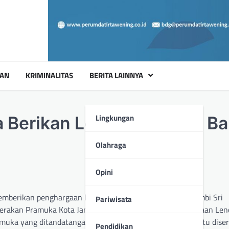
UAN
KRIMINALITAS
BERITA LAINNYA
Lingkungan
 Berikan Lencana Darma Ba
Olahraga
Opini
berikan penghargaan kepada Penjabat (Pj) Wali Kota Jambi Sri
Pariwisata
Gerakan Pramuka Kota Jambi. Penyematan tanda penghargaan Le
uka yang ditandatangani oleh Ka Kwarnas Budi Waseso itu dise
Pendidikan