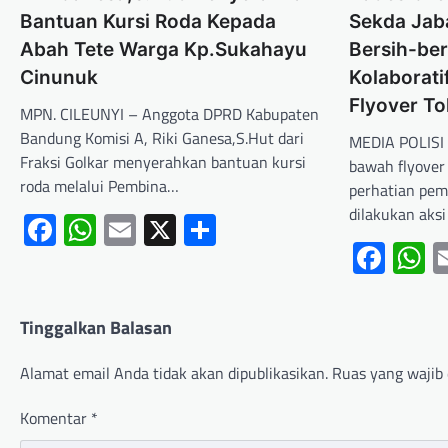
Bantuan Kursi Roda Kepada
Sekda Jab
Abah Tete Warga Kp.Sukahayu
Bersih-ber
Cinunuk
Kolaborat
Flyover Tol
MPN. CILEUNYI – Anggota DPRD Kabupaten
Bandung Komisi A, Riki Ganesa,S.Hut dari
MEDIA POLISI
Fraksi Golkar menyerahkan bantuan kursi
bawah flyover 
roda melalui Pembina…
perhatian pem
dilakukan aksi
Facebook
WhatsApp
Email
X
Share
Fac
W
Tinggalkan Balasan
Alamat email Anda tidak akan dipublikasikan.
Ruas yang wajib 
Komentar
*