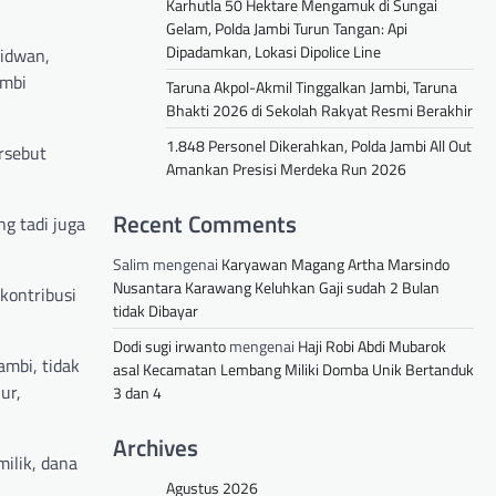
Karhutla 50 Hektare Mengamuk di Sungai
Gelam, Polda Jambi Turun Tangan: Api
Dipadamkan, Lokasi Dipolice Line
Ridwan,
ambi
Taruna Akpol-Akmil Tinggalkan Jambi, Taruna
Bhakti 2026 di Sekolah Rakyat Resmi Berakhir
1.848 Personel Dikerahkan, Polda Jambi All Out
rsebut
Amankan Presisi Merdeka Run 2026
Recent Comments
g tadi juga
Salim
mengenai
Karyawan Magang Artha Marsindo
Nusantara Karawang Keluhkan Gaji sudah 2 Bulan
kontribusi
tidak Dibayar
Dodi sugi irwanto
mengenai
Haji Robi Abdi Mubarok
mbi, tidak
asal Kecamatan Lembang Miliki Domba Unik Bertanduk
ur,
3 dan 4
Archives
ilik, dana
Agustus 2026