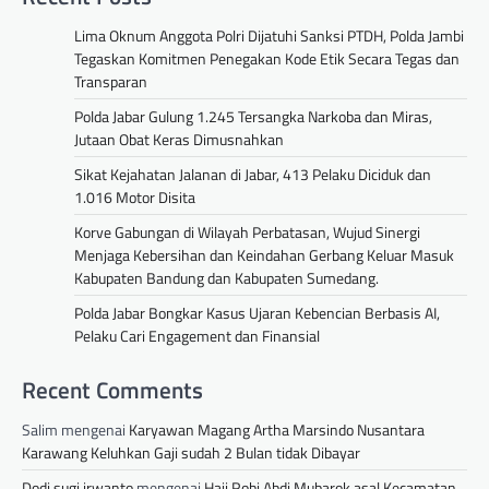
Lima Oknum Anggota Polri Dijatuhi Sanksi PTDH, Polda Jambi
Tegaskan Komitmen Penegakan Kode Etik Secara Tegas dan
Transparan
Polda Jabar Gulung 1.245 Tersangka Narkoba dan Miras,
Jutaan Obat Keras Dimusnahkan
Sikat Kejahatan Jalanan di Jabar, 413 Pelaku Diciduk dan
1.016 Motor Disita
Korve Gabungan di Wilayah Perbatasan, Wujud Sinergi
Menjaga Kebersihan dan Keindahan Gerbang Keluar Masuk
Kabupaten Bandung dan Kabupaten Sumedang.
Polda Jabar Bongkar Kasus Ujaran Kebencian Berbasis AI,
Pelaku Cari Engagement dan Finansial
Recent Comments
Salim
mengenai
Karyawan Magang Artha Marsindo Nusantara
Karawang Keluhkan Gaji sudah 2 Bulan tidak Dibayar
Dodi sugi irwanto
mengenai
Haji Robi Abdi Mubarok asal Kecamatan