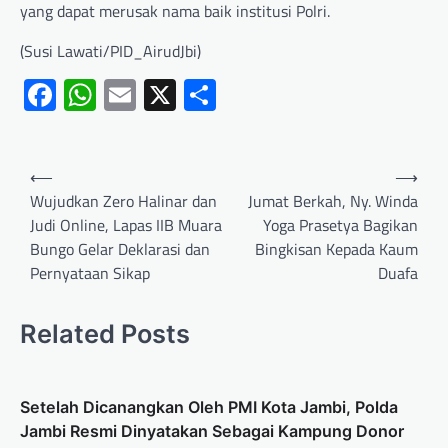
yang dapat merusak nama baik institusi Polri.
(Susi Lawati/PID_AirudJbi)
Facebook
WhatsApp
Email
X
Share
⟵
⟶
Wujudkan Zero Halinar dan
Jumat Berkah, Ny. Winda
Judi Online, Lapas IIB Muara
Yoga Prasetya Bagikan
Bungo Gelar Deklarasi dan
Bingkisan Kepada Kaum
Pernyataan Sikap
Duafa
Related Posts
Setelah Dicanangkan Oleh PMI Kota Jambi, Polda
Jambi Resmi Dinyatakan Sebagai Kampung Donor