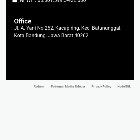
NPWP : 65.801.599.5-422.000
Office
Jl. A. Yani No.252, Kacapiring, Kec. Batununggal,
Kota Bandung, Jawa Barat 40262
Redaksi
Pedoman Media Sidebar
Privacy Policy
Kode Etik