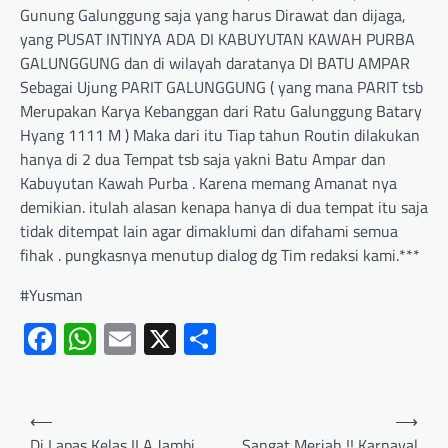
Gunung Galunggung saja yang harus Dirawat dan dijaga,
yang PUSAT INTINYA ADA DI KABUYUTAN KAWAH PURBA
GALUNGGUNG dan di wilayah daratanya DI BATU AMPAR
Sebagai Ujung PARIT GALUNGGUNG ( yang mana PARIT tsb
Merupakan Karya Kebanggan dari Ratu Galunggung Batary
Hyang 1111 M ) Maka dari itu Tiap tahun Routin dilakukan
hanya di 2 dua Tempat tsb saja yakni Batu Ampar dan
Kabuyutan Kawah Purba . Karena memang Amanat nya
demikian. itulah alasan kenapa hanya di dua tempat itu saja
tidak ditempat lain agar dimaklumi dan difahami semua
fihak . pungkasnya menutup dialog dg Tim redaksi kami.***
#Yusman
Facebook
WhatsApp
Email
X
Share
⟵
⟶
Di Lapas Kelas II A Jambi,
Sangat Meriah !! Karnaval