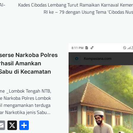
Al-
Kades Cibodas Lembang Turut Ramaikan Karnaval Keme
RI ke – 79 dengan Usung Tema ‘Cibodas Nus
serse Narkoba Polres
rhasil Amankan
Sabu di Kecamatan
ne _Lombok Tengah NTB,
e Narkoba Polres Lombok
sil mengamankan terduga
ar Narkotika jenis Sabu…
ebook
hatsApp
Email
X
Share