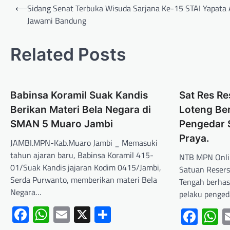
⟵
Sidang Senat Terbuka Wisuda Sarjana Ke-15 STAI Yapata 
Jawami Bandung
Related Posts
Babinsa Koramil Suak Kandis
Sat Res Re
Berikan Materi Bela Negara di
Loteng Be
SMAN 5 Muaro Jambi
Pengedar 
Praya.
JAMBI.MPN-Kab.Muaro Jambi _ Memasuki
tahun ajaran baru, Babinsa Koramil 415-
NTB MPN Onli
01/Suak Kandis jajaran Kodim 0415/Jambi,
Satuan Resers
Serda Purwanto, memberikan materi Bela
Tengah berha
Negara…
pelaku penged
Facebook
WhatsApp
Email
X
Share
Fac
W