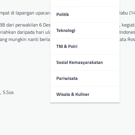
bertempat di lapangan upacara Kecamatan Cileunyi.
Rabu (1
Politik
BB dari perwakilan 6 Desa yang ada di Kecamatan Cileunyi, kegiat
Teknologi
ahkan daripada hari ulang tahun kemerdekaan Republik Indones
ng mungkin nanti berlanjut pada kegiatan di outbound”, kata Ros
TNI & Polri
Sosial Kemasyarakatan
Pariwisata
, S.Sos
Wisata & Kuliner