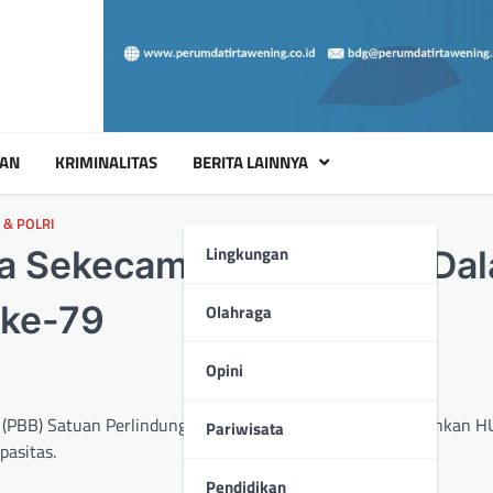
UAN
KRIMINALITAS
BERITA LAINNYA
 & POLRI
Lingkungan
a Sekecamatan Cileunyi Da
 ke-79
Olahraga
Opini
is (PBB) Satuan Perlindungan Masyarakat (Satlinmas) meriahkan H
Pariwisata
pasitas.
Pendidikan