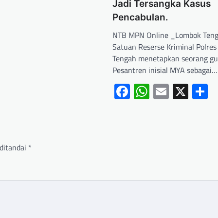
Jadi Tersangka Kasus
Pencabulan.
‎NTB MPN Online _Lombok Ten
Satuan Reserse Kriminal Polre
Tengah menetapkan seorang gu
Pesantren inisial MYA sebagai…
Facebook
WhatsApp
Email
X
S
ditandai
*