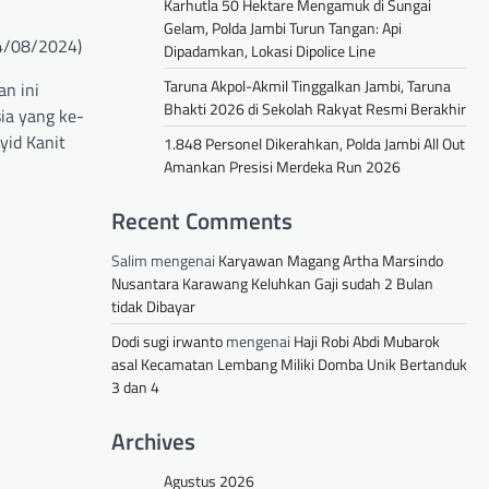
Karhutla 50 Hektare Mengamuk di Sungai
Gelam, Polda Jambi Turun Tangan: Api
4/08/2024)
Dipadamkan, Lokasi Dipolice Line
Taruna Akpol-Akmil Tinggalkan Jambi, Taruna
an ini
Bhakti 2026 di Sekolah Rakyat Resmi Berakhir
ia yang ke-
yid Kanit
1.848 Personel Dikerahkan, Polda Jambi All Out
Amankan Presisi Merdeka Run 2026
Recent Comments
Salim
mengenai
Karyawan Magang Artha Marsindo
Nusantara Karawang Keluhkan Gaji sudah 2 Bulan
tidak Dibayar
Dodi sugi irwanto
mengenai
Haji Robi Abdi Mubarok
asal Kecamatan Lembang Miliki Domba Unik Bertanduk
3 dan 4
Archives
Agustus 2026