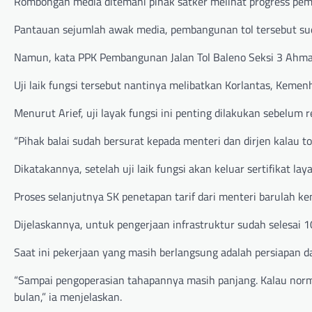
Rombongan media ditemani pihak satker melihat progress pemb
Pantauan sejumlah awak media, pembangunan tol tersebut suda
Namun, kata PPK Pembangunan Jalan Tol Baleno Seksi 3 Ahmad Ari
Uji laik fungsi tersebut nantinya melibatkan Korlantas, Kemen
Menurut Arief, uji layak fungsi ini penting dilakukan sebelum r
“Pihak balai sudah bersurat kepada menteri dan dirjen kalau t
Dikatakannya, setelah uji laik fungsi akan keluar sertifikat laya
Proses selanjutnya SK penetapan tarif dari menteri barulah ke
Dijelaskannya, untuk pengerjaan infrastruktur sudah selesai 1
Saat ini pekerjaan yang masih berlangsung adalah persiapan da
“Sampai pengoperasian tahapannya masih panjang. Kalau nor
bulan,” ia menjelaskan.