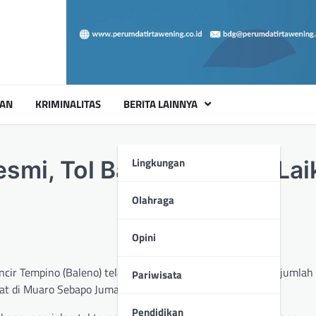
UAN
KRIMINALITAS
BERITA LAINNYA
Lingkungan
mi, Tol Baleno Siap Uji Lai
Olahraga
Opini
cir Tempino (Baleno) telah rampung dikerjakan, kali ini Sejumla
Pariwisata
pat di Muaro Sebapo Jumat (20/09/2024).
Pendidikan