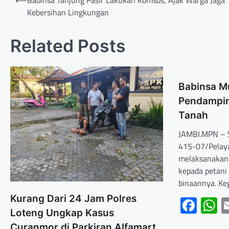
⟵
Babinsa Tanjung Pasir Lakukan Komsos, Ajak Warga Jaga
Kebersihan Lingkungan
Related Posts
Babinsa M
Pendampin
Tanah
JAMBI.MPN – S
415-07/Pelay
melaksanakan
kepada petani
binaannya. Ke
‎Kurang Dari 24 Jam Polres
Fac
W
Loteng Ungkap Kasus
Curanmor di Parkiran Alfamart