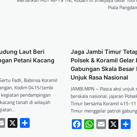
Meriahkan HUT Ke-79 TNI, Kodam II/Sriwijaya Gelar Tou
Piala Pangdam
udung Laut Beri
Jaga Jambi Timur Teta
gan Petani Kacang
Polsek & Koramil Gelar 
Gabungan Skala Besar 
Unjuk Rasa Nasional
ertu Fadli, Babinsa Koramil
angan, Kodim 0415/Jambi
JAMBI.MPN – Pasca aksi unjuk 
 kegiatan pendampingan
berskala nasional, jajaran Polse
 kacang tanah di wilayah
Timur bersama Koramil 415-11
giatan…
Timur menggelar patroli gabun
ebook
hatsApp
Email
X
Share
Facebook
WhatsApp
Email
X
S