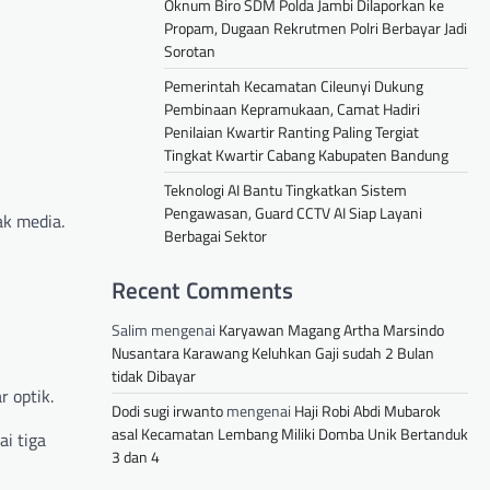
Oknum Biro SDM Polda Jambi Dilaporkan ke
Propam, Dugaan Rekrutmen Polri Berbayar Jadi
Sorotan
Pemerintah Kecamatan Cileunyi Dukung
Pembinaan Kepramukaan, Camat Hadiri
Penilaian Kwartir Ranting Paling Tergiat
Tingkat Kwartir Cabang Kabupaten Bandung
Teknologi AI Bantu Tingkatkan Sistem
Pengawasan, Guard CCTV AI Siap Layani
ak media.
Berbagai Sektor
Recent Comments
Salim
mengenai
Karyawan Magang Artha Marsindo
Nusantara Karawang Keluhkan Gaji sudah 2 Bulan
tidak Dibayar
 optik.
Dodi sugi irwanto
mengenai
Haji Robi Abdi Mubarok
asal Kecamatan Lembang Miliki Domba Unik Bertanduk
i tiga
3 dan 4