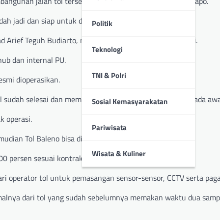
angunan jalan tol tersebut melewati pintu Tol Muara Sebapo.
h jadi dan siap untuk dioperasionalkan.
Politik
ef Teguh Budiarto, ruas jalan tol ini siap uji laik fungsi.
Teknologi
hub dan internal PU.
TNI & Polri
esmi dioperasikan.
ol sudah selesai dan meminta uji layak fungsi,” katanya kepada aw
Sosial Kemasyarakatan
k operasi.
Pariwisata
mudian Tol Baleno bisa diresmikan dan dioperasionalkan.
Wisata & Kuliner
00 persen sesuai kontrak.
ri operator tol untuk pemasangan sensor-sensor, CCTV serta pagar
malnya dari tol yang sudah sebelumnya memakan waktu dua sampa