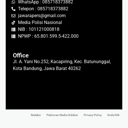
WhatsApp : 085718373882
Telepon : 085718373882
jawarapers@gmail.com
Media Polisi Nasional
NIB : 101121000818
NPWP : 65.801.599.5-422.000
Office
Jl. A. Yani No.252, Kacapiring, Kec. Batununggal,
Kota Bandung, Jawa Barat 40262
Redaksi
Pedoman Media Sidebar
Privacy Policy
Kode Etik