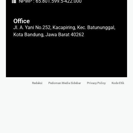
NPWP : 65.801.599.5-422.000
Office
Jl. A. Yani No.252, Kacapiring, Kec. Batununggal,
Kota Bandung, Jawa Barat 40262
Redaksi
Pedoman Media Sidebar
Privacy Policy
Kode Etik