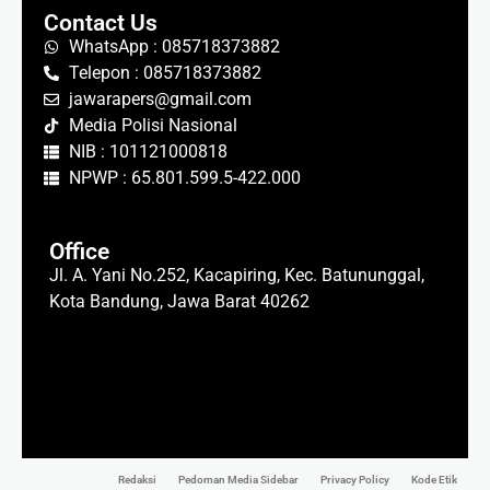
Contact Us
WhatsApp : 085718373882
Telepon : 085718373882
jawarapers@gmail.com
Media Polisi Nasional
NIB : 101121000818
NPWP : 65.801.599.5-422.000
Office
Jl. A. Yani No.252, Kacapiring, Kec. Batununggal,
Kota Bandung, Jawa Barat 40262
Redaksi
Pedoman Media Sidebar
Privacy Policy
Kode Etik