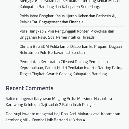
Menjaga Kebersihan dan Keindahan Gerbang Keluar Masuk
Kabupaten Bandung dan Kabupaten Sumedang.
Polda Jabar Bongkar Kasus Ujaran Kebencian Berbasis AI,
Pelaku Cari Engagement dan Finansial
Polisi Tangkap 2 Pria Pengunggah Konten Provokasi dan
Unggahan Palsu Soal Pemerintah di Threads
Oknum Biro SDM Polda Jambi Dilaporkan ke Propam, Dugaan
Rekrutmen Polri Berbayar Jadi Sorotan
Pemerintah Kecamatan Cileunyi Dukung Pembinaan
Kepramukaan, Camat Hadiri Penilaian Kwartir Ranting Paling
Tergiat Tingkat Kwartir Cabang Kabupaten Bandung
Recent Comments
Salim
mengenai
Karyawan Magang Artha Marsindo Nusantara
Karawang Keluhkan Gaji sudah 2 Bulan tidak Dibayar
Dodi sugi irwanto
mengenai
Haji Robi Abdi Mubarok asal Kecamatan
Lembang Miliki Domba Unik Bertanduk 3 dan 4