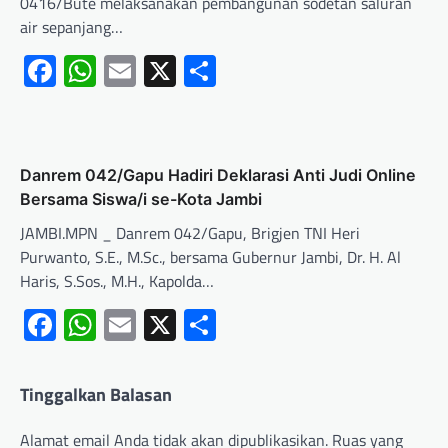
0416/Bute melaksanakan pembangunan sodetan saluran
air sepanjang…
Facebook
WhatsApp
Email
X
Share
Danrem 042/Gapu Hadiri Deklarasi Anti Judi Online
Bersama Siswa/i se-Kota Jambi
JAMBI.MPN _ Danrem 042/Gapu, Brigjen TNI Heri
Purwanto, S.E., M.Sc., bersama Gubernur Jambi, Dr. H. Al
Haris, S.Sos., M.H., Kapolda…
Facebook
WhatsApp
Email
X
Share
Tinggalkan Balasan
Alamat email Anda tidak akan dipublikasikan.
Ruas yang