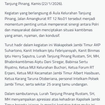
Tanjung Pinang, Kamis (22/1/2026).
Kegiatan yang berlangsung di Aula Kelurahan Tanjung
Pinang, Jalan Amangkurat RT 12 No.01 tersebut menjadi
momentum penting untuk mempererat sinergi antara Polri
dan masyarakat dalam menciptakan situasi kamtibmas
yang aman, nyaman, dan kondusif.
Turut hadir dalam kegiatan ini Wakapolsek Jambi Timur AKP
Suhartono, Kanit Intelkam Iptu Febriyansyah, Kanit Binmas
Iptu Herry Saputra, Lurah Tanjung Pinang Rustam, SH, MH,
Bhabinkamtibmas Aiptu Dani Siregar, Babinsa Sertu
Riyatno, Ketua MUI Kelurahan Buchori, Ketua Forum RT
Erpani, Ketua MUI Kecamatan Jambi Timur Albert Hasibuan,
Ketua Karang Taruna Otoberiana, personel Intelkam Polsek
Jambi Timur, serta sekitar 25 orang tamu undangan.
Dalam sambutannya, Lurah Tanjung Pinang Rustam, SH,
MH menyampaikan apresiasi atas kehadiran Kapolsek Jambi
Timur beserta jajaran. Ia menilai kegiatan tatap muka ini