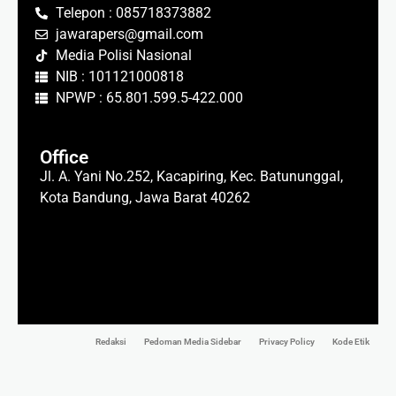
Telepon : 085718373882
jawarapers@gmail.com
Media Polisi Nasional
NIB : 101121000818
NPWP : 65.801.599.5-422.000
Office
Jl. A. Yani No.252, Kacapiring, Kec. Batununggal,
Kota Bandung, Jawa Barat 40262
Redaksi
Pedoman Media Sidebar
Privacy Policy
Kode Etik