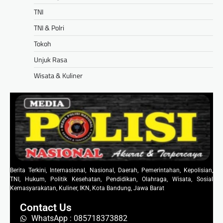
TNI
TNI & Polri
Tokoh
Unjuk Rasa
Wisata & Kuliner
Berita Terkini, Internasional, Nasional, Daerah, Pemerintahan, Kepolisian,
TNI, Hukum, Politik Kesehatan, Pendidikan, Olahraga, Wisata, Sosial
Kemasyarakatan, Kuliner, IKN, Kota Bandung, Jawa Barat
Contact Us
WhatsApp : 085718373882