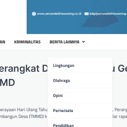
UAN
KRIMINALITAS
BERITA LAINNYA
Lingkungan
Perangkat Desa Suka Maju G
MMD
Olahraga
Opini
ayaan Hari Ulang Tahun (HUT) Republik Indonesia ke-79, Peran
Pariwisata
mbangun Desa (TMMD) ke-121 Kodim 0415/Jambi menggelar rapa
Pendidikan