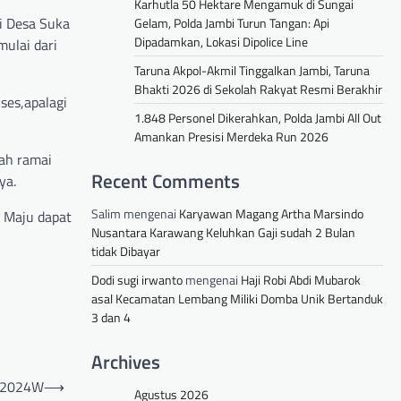
Karhutla 50 Hektare Mengamuk di Sungai
i Desa Suka
Gelam, Polda Jambi Turun Tangan: Api
Dipadamkan, Lokasi Dipolice Line
ulai dari
Taruna Akpol-Akmil Tinggalkan Jambi, Taruna
Bhakti 2026 di Sekolah Rakyat Resmi Berakhir
ses,apalagi
1.848 Personel Dikerahkan, Polda Jambi All Out
Amankan Presisi Merdeka Run 2026
ah ramai
Recent Comments
ya.
Salim
mengenai
Karyawan Magang Artha Marsindo
 Maju dapat
Nusantara Karawang Keluhkan Gaji sudah 2 Bulan
tidak Dibayar
Dodi sugi irwanto
mengenai
Haji Robi Abdi Mubarok
asal Kecamatan Lembang Miliki Domba Unik Bertanduk
3 dan 4
Archives
n 2024W
⟶
Agustus 2026