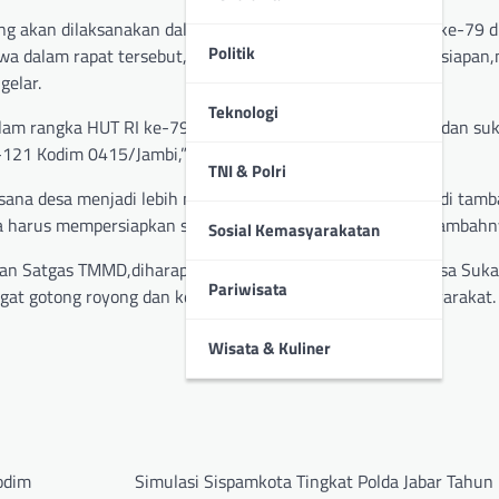
ng akan dilaksanakan dalam rangka memperingati HUT RI ke-79 d
Politik
a dalam rapat tersebut,pihaknya membahas berbagai persiapan,m
gelar.
Teknologi
am rangka HUT RI ke-79 ini dapat berjalan dengan lancar dan suk
21 Kodim 0415/Jambi,” jelas Hambali.
TNI & Polri
a desa menjadi lebih meriah dan semarak. “Desa kita jadi tamb
a harus mempersiapkan segala sesuatunya dengan baik,” tambahn
Sosial Kemasyarakatan
dan Satgas TMMD,diharapkan perayaan HUT RI ke-79 di Desa Suka
Pariwisata
gat gotong royong dan kebersamaan seluruh elemen masyarakat.
Wisata & Kuliner
odim
Simulasi Sispamkota Tingkat Polda Jabar Tahu