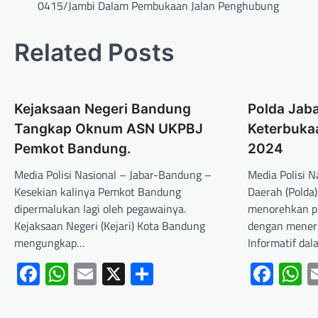
0415/Jambi Dalam Pembukaan Jalan Penghubung
Related Posts
Kejaksaan Negeri Bandung
Polda Jab
Tangkap Oknum ASN UKPBJ
Keterbukaa
Pemkot Bandung.
2024
Media Polisi Nasional – Jabar-Bandung –
Media Polisi N
Kesekian kalinya Pemkot Bandung
Daerah (Polda
dipermalukan lagi oleh pegawainya.
menorehkan p
Kejaksaan Negeri (Kejari) Kota Bandung
dengan mener
mengungkap…
Informatif da
Facebook
WhatsApp
Email
X
Share
Fac
W