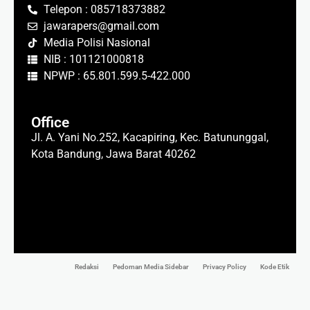
Telepon : 085718373882
jawarapers@gmail.com
Media Polisi Nasional
NIB : 101121000818
NPWP : 65.801.599.5-422.000
Office
Jl. A. Yani No.252, Kacapiring, Kec. Batununggal,
Kota Bandung, Jawa Barat 40262
Redaksi
Pedoman Media Sidebar
Privacy Policy
Kode Etik