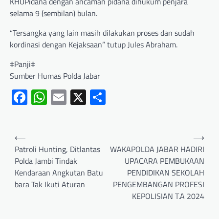
KHUPidana dengan ancaman pidana dihukum penjara
selama 9 (sembilan) bulan.
“Tersangka yang lain masih dilakukan proses dan sudah
kordinasi dengan Kejaksaan” tutup Jules Abraham.
#Panji#
Sumber Humas Polda Jabar
Facebook
WhatsApp
Email
X
Share
⟵
⟶
Patroli Hunting, Ditlantas
WAKAPOLDA JABAR HADIRI
Polda Jambi Tindak
UPACARA PEMBUKAAN
Kendaraan Angkutan Batu
PENDIDIKAN SEKOLAH
bara Tak Ikuti Aturan
PENGEMBANGAN PROFESI
KEPOLISIAN T.A 2024