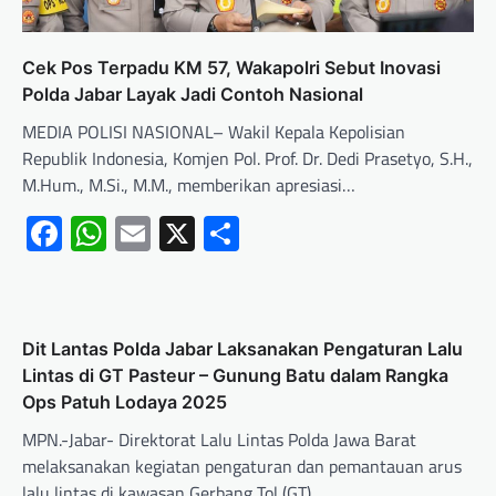
Cek Pos Terpadu KM 57, Wakapolri Sebut Inovasi
Polda Jabar Layak Jadi Contoh Nasional
MEDIA POLISI NASIONAL– Wakil Kepala Kepolisian
Republik Indonesia, Komjen Pol. Prof. Dr. Dedi Prasetyo, S.H.,
M.Hum., M.Si., M.M., memberikan apresiasi…
Facebook
WhatsApp
Email
X
Share
Dit Lantas Polda Jabar Laksanakan Pengaturan Lalu
Lintas di GT Pasteur – Gunung Batu dalam Rangka
Ops Patuh Lodaya 2025
MPN.-Jabar- Direktorat Lalu Lintas Polda Jawa Barat
melaksanakan kegiatan pengaturan dan pemantauan arus
lalu lintas di kawasan Gerbang Tol (GT)…