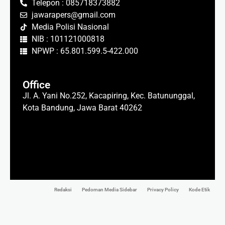
Telepon : 085718373882
jawarapers@gmail.com
Media Polisi Nasional
NIB : 101121000818
NPWP : 65.801.599.5-422.000
Office
Jl. A. Yani No.252, Kacapiring, Kec. Batununggal,
Kota Bandung, Jawa Barat 40262
Redaksi
Pedoman Media Sidebar
Privacy Policy
Kode Etik