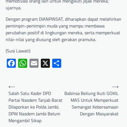
memotivasi orang lain untuk mengikuti jejak mereka,”
ujarnya.
Dengan program DIANPINSAT, diharapkan dapat melahirkan
pemimpin-pemimpin muda yang mampu membawa
perubahan positif di lingkungan mereka, serta memperkuat
nilai-nilai yang diusung oleh gerakan pramuka.
(Susi Lawati)
Facebook
WhatsApp
Email
X
Share
⟵
⟶
Salah Satu Kader DPD
Babinsa Beliung Ikuti GOKIL
Partai Nasdem Tanjab Barat
MAS Untuk Memperkuat
Dilaporkan ke Polda Jambi,
Semangat Kebersamaan
DPW Nasdem Jambi Belum
Dengan Masyarakat
Mengambil Sikap