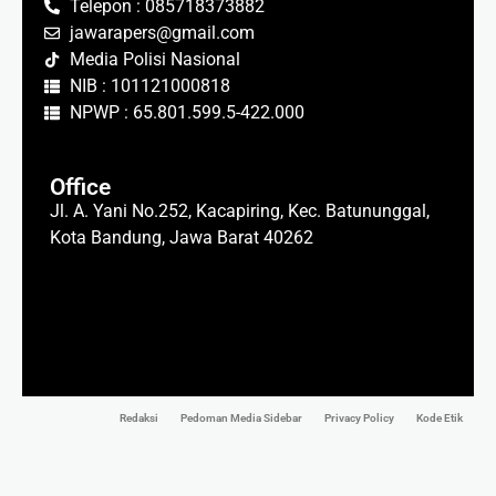
Telepon : 085718373882
jawarapers@gmail.com
Media Polisi Nasional
NIB : 101121000818
NPWP : 65.801.599.5-422.000
Office
Jl. A. Yani No.252, Kacapiring, Kec. Batununggal,
Kota Bandung, Jawa Barat 40262
Redaksi
Pedoman Media Sidebar
Privacy Policy
Kode Etik