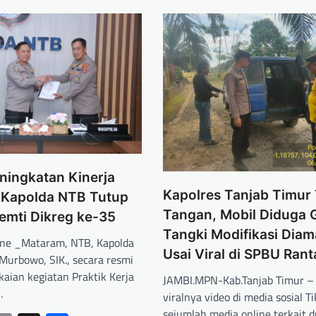
ningkatan Kinerja
Kapolres Tanjab Timur
n Kapolda NTB Tutup
Tangan, Mobil Diduga
emti Dikreg ke-35
Tangki Modifikasi Dia
ne _Mataram, NTB, Kapolda
Usai Viral di SPBU Ran
Murbowo, SIK., secara resmi
aian kegiatan Praktik Kerja
JAMBI.MPN-Kab.Tanjab Timur –
…
viralnya video di media sosial T
sejumlah media online terkait 