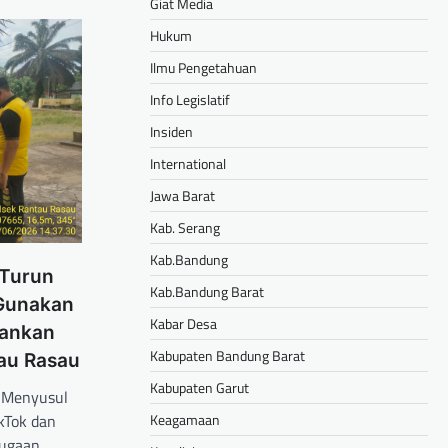
Giat Media
Hukum
Ilmu Pengetahuan
Info Legislatif
Insiden
International
Jawa Barat
Kab. Serang
Kab.Bandung
 Turun
Kab.Bandung Barat
 Gunakan
Kabar Desa
mankan
Kabupaten Bandung Barat
tau Rasau
Kabupaten Garut
 Menyusul
ikTok dan
Keagamaan
dugaan