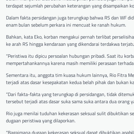
terdapat sejumlah perubahan keterangan yang disampaikan ko
Dalam fakta persidangan juga terungkap bahwa RS dan WF did
enam bulan sebelum perkara ini mencuat ke ranah hukum.
Bahkan, kata Eko, korban mengakui pernah terlibat perselisi
ke arah RS hingga kendaraan yang dikendarai terdakwa terjat
“Peristiwa itu dipicu persoalan hubungan pribadi. Saat itu k
mempertahankannya karena masih memiliki perasaan terhadap 
Sementara itu, anggota tim kuasa hukum lainnya, Rio Fitra M
terjadi atas dasar kesepakatan kedua belah pihak dan bukan
“Dari fakta-fakta yang terungkap di persidangan, tidak dit
tersebut terjadi atas dasar suka sama suka antara dua orang 
Rio juga menilai tuduhan kekerasan seksual sulit dibuktikan 
dugaan peristiwa yang dilaporkan.
“Bagaimana dugaan kekerasan seksual dapat dibuktikan apabil