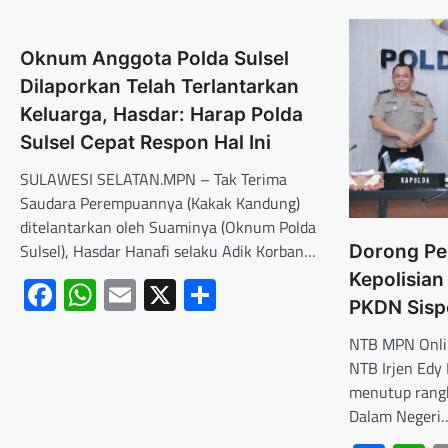
Oknum Anggota Polda Sulsel
Dilaporkan Telah Terlantarkan
Keluarga, Hasdar: Harap Polda
Sulsel Cepat Respon Hal Ini
SULAWESI SELATAN.MPN – Tak Terima
Saudara Perempuannya (Kakak Kandung)
ditelantarkan oleh Suaminya (Oknum Polda
Sulsel), Hasdar Hanafi selaku Adik Korban…
Dorong Pe
Kepolisia
Facebook
WhatsApp
Email
X
Share
PKDN Sisp
NTB MPN Onli
NTB Irjen Edy 
menutup rangk
Dalam Negeri