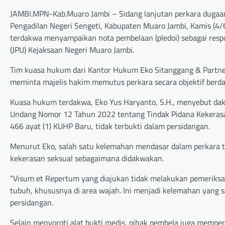
JAMBI.MPN-Kab.Muaro Jambi – Sidang lanjutan perkara dugaan 
Pengadilan Negeri Sengeti, Kabupaten Muaro Jambi, Kamis (4
terdakwa menyampaikan nota pembelaan (pledoi) sebagai res
(JPU) Kejaksaan Negeri Muaro Jambi.
Tim kuasa hukum dari Kantor Hukum Eko Sitanggang & Partners
meminta majelis hakim memutus perkara secara objektif berda
Kuasa hukum terdakwa, Eko Yus Haryanto, S.H., menyebut dakw
Undang Nomor 12 Tahun 2022 tentang Tindak Pidana Kekerasa
466 ayat (1) KUHP Baru, tidak terbukti dalam persidangan.
Menurut Eko, salah satu kelemahan mendasar dalam perkara t
kekerasan seksual sebagaimana didakwakan.
“Visum et Repertum yang diajukan tidak melakukan pemeriksaa
tubuh, khususnya di area wajah. Ini menjadi kelemahan yang 
persidangan.
Selain menyoroti alat bukti medis, pihak pembela juga memper