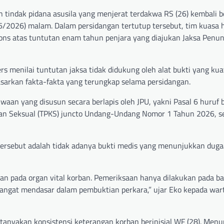
tindak pidana asusila yang menjerat terdakwa RS (26) kembali be
/6/2026) malam. Dalam persidangan tertutup tersebut, tim kuasa
pons atas tuntutan enam tahun penjara yang diajukan Jaksa Pen
 menilai tuntutan jaksa tidak didukung oleh alat bukti yang kua
sarkan fakta-fakta yang terungkap selama persidangan.
aan yang disusun secara berlapis oleh JPU, yakni Pasal 6 huruf
n Seksual (TPKS) juncto Undang-Undang Nomor 1 Tahun 2026, se
ersebut adalah tidak adanya bukti medis yang menunjukkan dug
n pada organ vital korban. Pemeriksaan hanya dilakukan pada ba
sangat mendasar dalam pembuktian perkara,” ujar Eko kepada war
tanyakan konsistensi keterangan korban berinisial WF (28). Menu