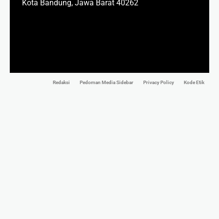
Kota Bandung, Jawa Barat 40262
Redaksi
Pedoman Media Sidebar
Privacy Policy
Kode Etik