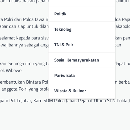
hi, dilaksanakan pada hari Senin, 16 Desember 2024 dan diikuti
Politik
ra Polri dari Polda Jawa Barat dan 425 Bintara Polri dari Polda Pa
bar dan siap untuk dilantik menjadi anggota Polri.” kata Wakapold
Teknologi
amat kepada para siswa yang telah berhasil menyelesaikan pend
ewajibannya sebagai anggota Polri dengan penuh dedikasi dan
TNI & Polri
Sosial Kemasyarakatan
kan. Semoga ilmu yang telah diperoleh selama pendidikan dapat 
Pol. Wibowo.
Pariwisata
embentukan Bintara Polri. Para siswa telah dibekali dengan berba
nggota Polri yang profesional dan siap bertugas.
Wisata & Kuliner
pam Polda Jabar, Karo SDM Polda Jabar, Pejabat Utana SPN Polda J