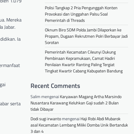
 oleh 1.079
Polisi Tangkap 2 Pria Pengunggah Konten
Provokasi dan Unggahan Palsu Soal
pua. Mereka
Pemerintah di Threads
a Jabar.
Oknum Biro SDM Polda Jambi Dilaporkan ke
Propam, Dugaan Rekrutmen Polri Berbayar Jadi
idikan. Ia
Sorotan
Pemerintah Kecamatan Cileunyi Dukung
Pembinaan Kepramukaan, Camat Hadiri
Penilaian Kwartir Ranting Paling Tergiat
bermanfaat
Tingkat Kwartir Cabang Kabupaten Bandung
Recent Comments
gai
Salim
mengenai
Karyawan Magang Artha Marsindo
Nusantara Karawang Keluhkan Gaji sudah 2 Bulan
abar serta
tidak Dibayar
Dodi sugi irwanto
mengenai
Haji Robi Abdi Mubarok
asal Kecamatan Lembang Miliki Domba Unik Bertanduk
3 dan 4