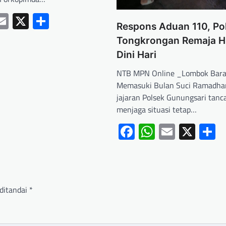
ebook
hatsApp
Email
X
Share
Respons Aduan 110, Poli
Tongkrongan Remaja H
Dini Hari
NTB MPN Online _Lombok Bara
Memasuki Bulan Suci Ramadha
jajaran Polsek Gunungsari tanc
menjaga situasi tetap…
Facebook
WhatsApp
Email
X
S
ditandai
*