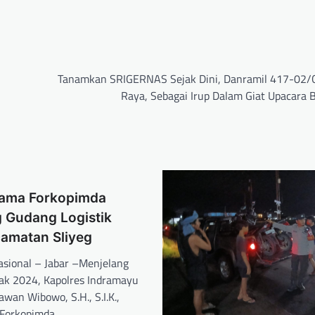
Tanamkan SRIGERNAS Sejak Dini, Danramil 417-02
Raya, Sebagai Irup Dalam Giat Upacara 
rsama Forkopimda
g Gudang Logistik
camatan Sliyeg
Nasional – Jabar –Menjelang
tak 2024, Kapolres Indramayu
wan Wibowo, S.H., S.I.K.,
 Forkopimda…