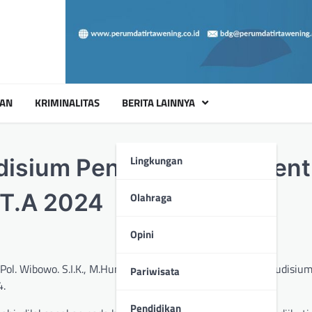
UAN
KRIMINALITAS
BERITA LAINNYA
Lingkungan
disium Pendidikan Pemben
 T.A 2024
Olahraga
Opini
Pol. Wibowo. S.I.K., M.Hum, secara resmi membuka acara Yudisiu
Pariwisata
4.
Pendidikan