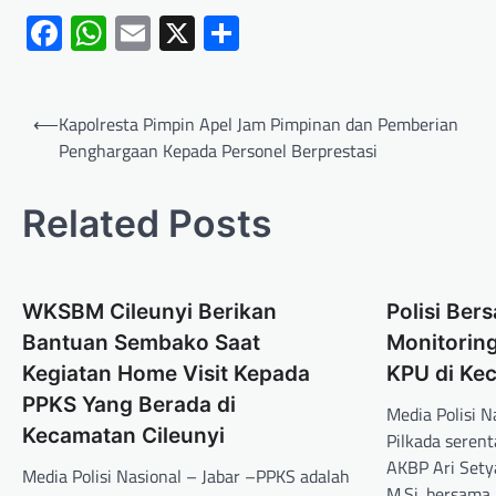
Facebook
WhatsApp
Email
X
Share
⟵
Kapolresta Pimpin Apel Jam Pimpinan dan Pemberian
Penghargaan Kepada Personel Berprestasi
Related Posts
WKSBM Cileunyi Berikan
Polisi Be
Bantuan Sembako Saat
Monitorin
Kegiatan Home Visit Kepada
KPU di Ke
PPKS Yang Berada di
Media Polisi 
Kecamatan Cileunyi
Pilkada seren
AKBP Ari Setya
Media Polisi Nasional – Jabar –PPKS adalah
M.Si. bersama