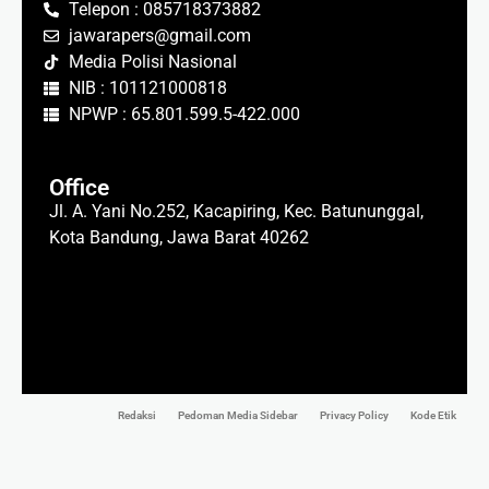
Telepon : 085718373882
jawarapers@gmail.com
Media Polisi Nasional
NIB : 101121000818
NPWP : 65.801.599.5-422.000
Office
Jl. A. Yani No.252, Kacapiring, Kec. Batununggal,
Kota Bandung, Jawa Barat 40262
Redaksi
Pedoman Media Sidebar
Privacy Policy
Kode Etik