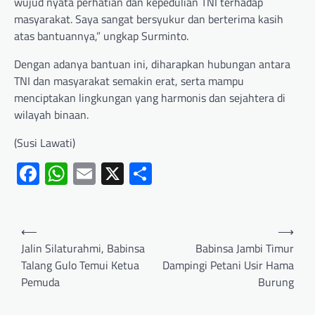
wujud nyata perhatian dan kepedulian TNI terhadap
masyarakat. Saya sangat bersyukur dan berterima kasih
atas bantuannya,” ungkap Surminto.
Dengan adanya bantuan ini, diharapkan hubungan antara
TNI dan masyarakat semakin erat, serta mampu
menciptakan lingkungan yang harmonis dan sejahtera di
wilayah binaan.
(Susi Lawati)
Facebook
WhatsApp
Email
X
Share
⟵
⟶
Jalin Silaturahmi, Babinsa
Babinsa Jambi Timur
Talang Gulo Temui Ketua
Dampingi Petani Usir Hama
Pemuda
Burung