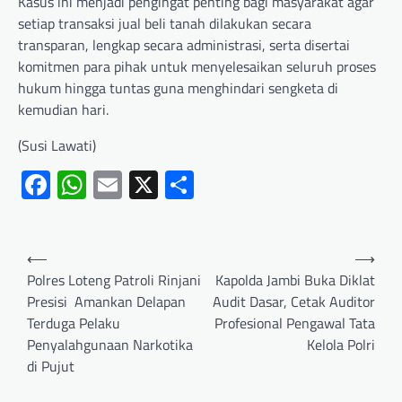
Kasus ini menjadi pengingat penting bagi masyarakat agar
setiap transaksi jual beli tanah dilakukan secara
transparan, lengkap secara administrasi, serta disertai
komitmen para pihak untuk menyelesaikan seluruh proses
hukum hingga tuntas guna menghindari sengketa di
kemudian hari.
(Susi Lawati)
Facebook
WhatsApp
Email
X
Share
⟵
⟶
‎Polres Loteng Patroli Rinjani
Kapolda Jambi Buka Diklat
Presisi Amankan Delapan
Audit Dasar, Cetak Auditor
Terduga Pelaku
Profesional Pengawal Tata
Penyalahgunaan Narkotika
Kelola Polri
di Pujut ‎