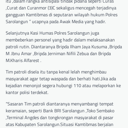
itu ,dalam rangka antisipasi tindak pidana seperti Curas
,Curat dan Curanmor (3)C sekaligus mencegah terjadinya
gangguan Kamtibmas di seputaran wilayah hukum Polres
Sarolangun ” ucapnya pada Awak Media yang hadir.
Selanjutnya Kasi Humas Polres Sarolangun juga
membeberkan personel yang hadir dalam melaksanakan
patroli rutin. Diantaranya Bripda Ilham Jaya Kusuma ,Bripda
M .Ibnu Amar ,Bripda Jerniman Nifili Zebua dan Bripda
M.Kharis Alfarest .
Tim patroli disela itu tanpa kenal lelah menghimbau
masyarakat agar tetap waspada dan berhati hati.Jika ada
kejadian menonjol segera hubungi 110 atau melaporkan ke
kantor polisi terdekat.
“Sasaran Tim patroli diantaranya menyambangi tempat
keramaian, seperti Bank BRI Sarolangun ,Toko Sembako
,Terminal Angdes dan tongkrongan masyarakat di pasar
atas Kabupaten Sarolangun.Situasi Kamtibmas berjalan