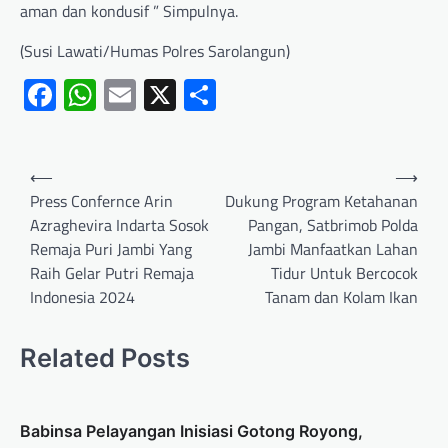
aman dan kondusif ” Simpulnya.
(Susi Lawati/Humas Polres Sarolangun)
Facebook
WhatsApp
Email
X
Share
⟵
⟶
Press Confernce Arin
Dukung Program Ketahanan
Azraghevira Indarta Sosok
Pangan, Satbrimob Polda
Remaja Puri Jambi Yang
Jambi Manfaatkan Lahan
Raih Gelar Putri Remaja
Tidur Untuk Bercocok
Indonesia 2024
Tanam dan Kolam Ikan
Related Posts
Babinsa Pelayangan Inisiasi Gotong Royong,