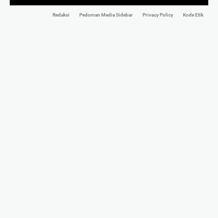
Redaksi
Pedoman Media Sidebar
Privacy Policy
Kode Etik