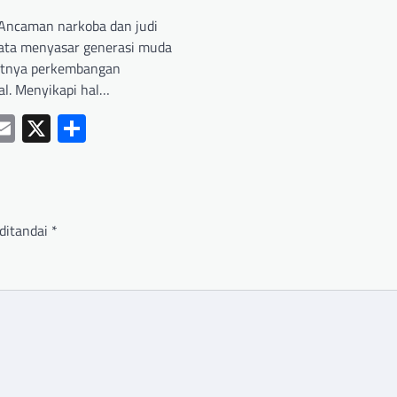
Ancaman narkoba dan judi
yata menyasar generasi muda
atnya perkembangan
tal. Menyikapi hal…
ebook
hatsApp
Email
X
Share
ditandai
*