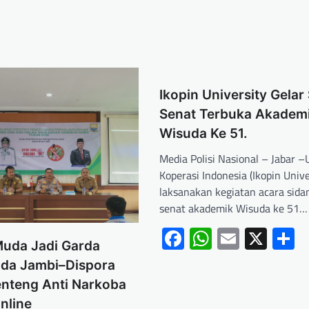
Ikopin University Gelar
Senat Terbuka Akadem
Wisuda Ke 51.
Media Polisi Nasional – Jabar –
Koperasi Indonesia (Ikopin Unive
laksanakan kegiatan acara sida
senat akademik Wisuda ke 51…
Facebook
WhatsApp
Email
X
S
Muda Jadi Garda
lda Jambi–Dispora
enteng Anti Narkoba
nline