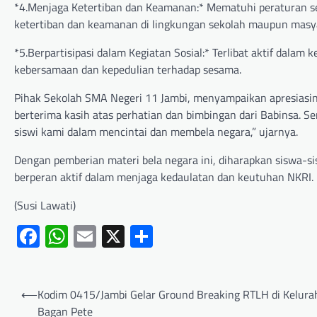
*4.Menjaga Ketertiban dan Keamanan:* Mematuhi peraturan se
ketertiban dan keamanan di lingkungan sekolah maupun masy
*5.Berpartisipasi dalam Kegiatan Sosial:* Terlibat aktif dala
kebersamaan dan kepedulian terhadap sesama.
Pihak Sekolah SMA Negeri 11 Jambi, menyampaikan apresiasiny
berterima kasih atas perhatian dan bimbingan dari Babinsa.
siswi kami dalam mencintai dan membela negara,” ujarnya.
Dengan pemberian materi bela negara ini, diharapkan siswa-si
berperan aktif dalam menjaga kedaulatan dan keutuhan NKRI.
(Susi Lawati)
Facebook
WhatsApp
Email
X
Share
⟵
Kodim 0415/Jambi Gelar Ground Breaking RTLH di Kelura
Bagan Pete