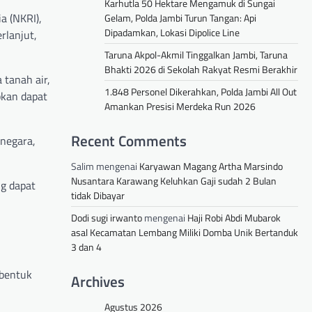
Karhutla 50 Hektare Mengamuk di Sungai
a (NKRI),
Gelam, Polda Jambi Turun Tangan: Api
Dipadamkan, Lokasi Dipolice Line
rlanjut,
Taruna Akpol-Akmil Tinggalkan Jambi, Taruna
Bhakti 2026 di Sekolah Rakyat Resmi Berakhir
 tanah air,
1.848 Personel Dikerahkan, Polda Jambi All Out
pkan dapat
Amankan Presisi Merdeka Run 2026
Recent Comments
 negara,
Salim
mengenai
Karyawan Magang Artha Marsindo
Nusantara Karawang Keluhkan Gaji sudah 2 Bulan
ng dapat
tidak Dibayar
Dodi sugi irwanto
mengenai
Haji Robi Abdi Mubarok
asal Kecamatan Lembang Miliki Domba Unik Bertanduk
3 dan 4
 bentuk
Archives
Agustus 2026