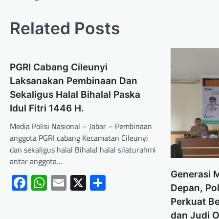
Related Posts
PGRI Cabang Cileunyi
Laksanakan Pembinaan Dan
Sekaligus Halal Bihalal Paska
Idul Fitri 1446 H.
Media Polisi Nasional – Jabar – Pembinaan
anggota PGRI cabang Kecamatan Cileunyi
dan sekaligus halal Bihalal halal silaturahmi
antar anggota…
Generasi 
Facebook
WhatsApp
Email
X
Share
Depan, Po
Perkuat B
dan Judi O