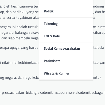
wai oleh kecintaannya terhadap Negara Kesatuan Republik Indonesi
Politik
p, dan perilaku yang secara teratur, menyeluruh, terpadu, dan be
ra, serta keyakinan akan Pancasila sebagai ideologi negara.
Teknologi
egara ini adalah untuk menanamkan nilai-nilai patriotisme, cinta
gara di kalangan siswa-siswi. Dengan demikian, mereka dihara
TNI & Polri
 dan siap membela negara dalam berbagai situasi.
rapa upaya yang harus dilakukan siswa-siswi dalam rangka bela
Sosial Kemasyarakatan
Pariwisata
 nilai-nilai kebhinekaan dan menjauhkan diri dari sikap-sikap ya
Wisata & Kuliner
g negara, dan lagu kebangsaan Indonesia Raya sebagai bentuk
 berprestasi dalam bidang akademik maupun non-akademik sebagai