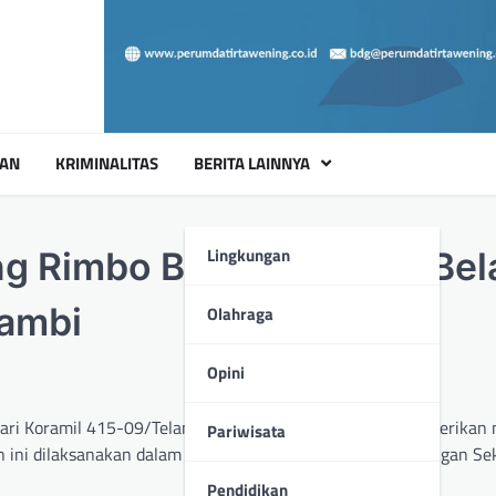
UAN
KRIMINALITAS
BERITA LAINNYA
Lingkungan
g Rimbo Berikan Materi Bel
Jambi
Olahraga
Opini
ari Koramil 415-09/Telanaipura, Kodim 0415/Jambi memberikan m
Pariwisata
an ini dilaksanakan dalam rangka Masa Pengenalan Lingkungan Se
Pendidikan