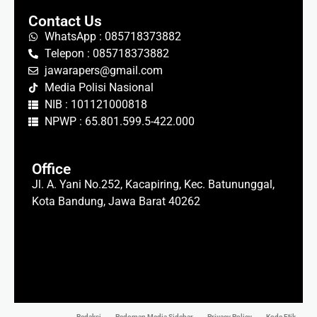
Contact Us
WhatsApp : 085718373882
Telepon : 085718373882
jawarapers@gmail.com
Media Polisi Nasional
NIB : 101121000818
NPWP : 65.801.599.5-422.000
Office
Jl. A. Yani No.252, Kacapiring, Kec. Batununggal,
Kota Bandung, Jawa Barat 40262
Redaksi
Pedoman Media Sidebar
Privacy Policy
Kode Etik