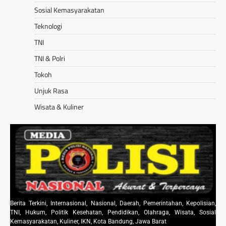
Sosial Kemasyarakatan
Teknologi
TNI
TNI & Polri
Tokoh
Unjuk Rasa
Wisata & Kuliner
Berita Terkini, Internasional, Nasional, Daerah, Pemerintahan, Kepolisian,
TNI, Hukum, Politik Kesehatan, Pendidikan, Olahraga, Wisata, Sosial
Kemasyarakatan, Kuliner, IKN, Kota Bandung, Jawa Barat