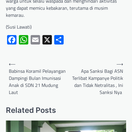
warga untuk selalu waspada dan menghindari aktivitas
yang dapat memicu kebakaran, terutama di musim
kemarau.
(Susi Lawati)
Facebook
WhatsApp
Email
X
Share
⟵
⟶
Babinsa Koramil Pelayangan
Apa Sanksi Bagi ASN
Dampingi Bulan Imunisasi
Terlibat Kampanye Politik
Anak di SDN 21 Mudung
dan Tidak Netralitas , Ini
Laut
Sanksi Nya
Related Posts