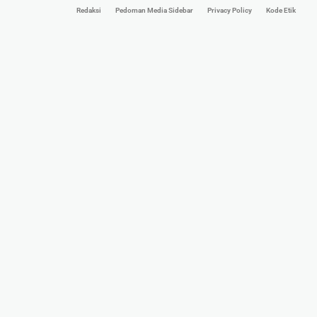
Redaksi
Pedoman Media Sidebar
Privacy Policy
Kode Etik