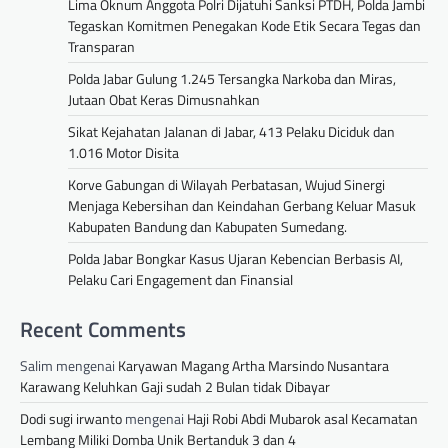
Lima Oknum Anggota Polri Dijatuhi Sanksi PTDH, Polda Jambi
Tegaskan Komitmen Penegakan Kode Etik Secara Tegas dan
Transparan
Polda Jabar Gulung 1.245 Tersangka Narkoba dan Miras,
Jutaan Obat Keras Dimusnahkan
Sikat Kejahatan Jalanan di Jabar, 413 Pelaku Diciduk dan
1.016 Motor Disita
Korve Gabungan di Wilayah Perbatasan, Wujud Sinergi
Menjaga Kebersihan dan Keindahan Gerbang Keluar Masuk
Kabupaten Bandung dan Kabupaten Sumedang.
Polda Jabar Bongkar Kasus Ujaran Kebencian Berbasis AI,
Pelaku Cari Engagement dan Finansial
Recent Comments
Salim
mengenai
Karyawan Magang Artha Marsindo Nusantara
Karawang Keluhkan Gaji sudah 2 Bulan tidak Dibayar
Dodi sugi irwanto
mengenai
Haji Robi Abdi Mubarok asal Kecamatan
Lembang Miliki Domba Unik Bertanduk 3 dan 4