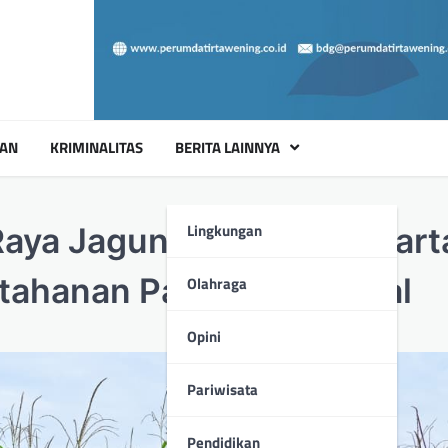
UAN
KRIMINALITAS
BERITA LAINNYA
Lingkungan
aya Jagung Serentak Kuartal
tahanan Pangan Nasional
Olahraga
Opini
Pariwisata
Pendidikan