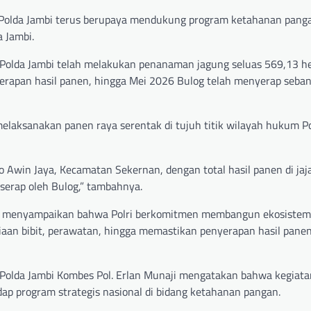
olda Jambi terus berupaya mendukung program ketahanan panga
 Jambi.
n Polda Jambi telah melakukan penanaman jagung seluas 569,13 h
erapan hasil panen, hingga Mei 2026 Bulog telah menyerap seba
melaksanakan panen raya serentak di tujuh titik wilayah hukum P
o Awin Jaya, Kecamatan Sekernan, dengan total hasil panen di jaj
iserap oleh Bulog,” tambahnya.
bowo menyampaikan bahwa Polri berkomitmen membangun ekosistem
iaan bibit, perawatan, hingga memastikan penyerapan hasil pane
as Polda Jambi Kombes Pol. Erlan Munaji mengatakan bahwa kegiat
ap program strategis nasional di bidang ketahanan pangan.