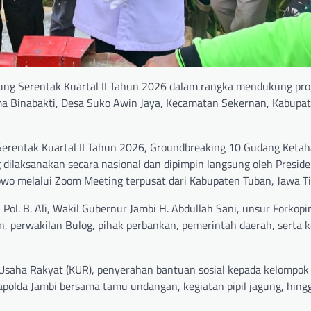
ung Serentak Kuartal II Tahun 2026 dalam rangka mendukung pr
ma Binabakti, Desa Suko Awin Jaya, Kecamatan Sekernan, Kabupa
Serentak Kuartal II Tahun 2026, Groundbreaking 10 Gudang Keta
 dilaksanakan secara nasional dan dipimpin langsung oleh Presid
bowo melalui Zoom Meeting terpusat dari Kabupaten Tuban, Jawa T
 Pol. B. Ali, Wakil Gubernur Jambi H. Abdullah Sani, unsur Forkopi
, perwakilan Bulog, pihak perbankan, pemerintah daerah, serta 
 Usaha Rakyat (KUR), penyerahan bantuan sosial kepada kelompok 
apolda Jambi bersama tamu undangan, kegiatan pipil jagung, hing