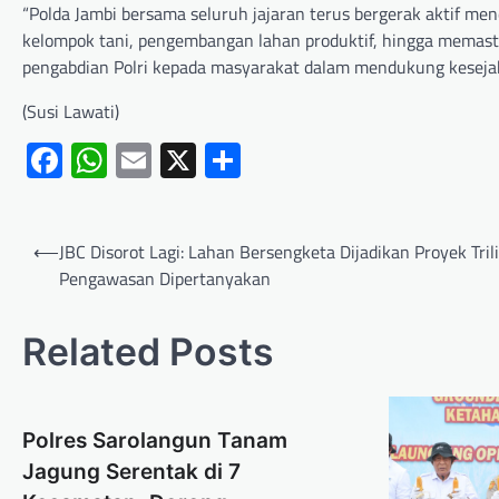
“Polda Jambi bersama seluruh jajaran terus bergerak aktif 
kelompok tani, pengembangan lahan produktif, hingga memasti
pengabdian Polri kepada masyarakat dalam mendukung kesejaht
(Susi Lawati)
Facebook
WhatsApp
Email
X
Share
⟵
JBC Disorot Lagi: Lahan Bersengketa Dijadikan Proyek Tril
Pengawasan Dipertanyakan
Related Posts
Polres Sarolangun Tanam
Jagung Serentak di 7