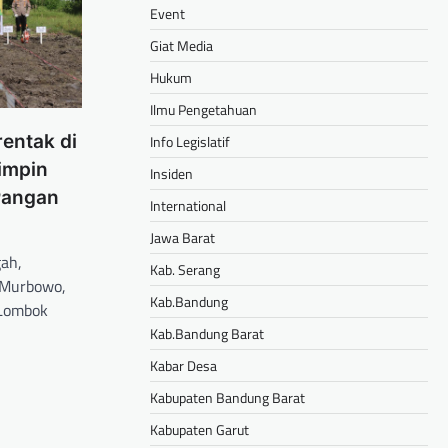
Event
Giat Media
Hukum
Ilmu Pengetahuan
entak di
Info Legislatif
impin
Insiden
Pangan
International
Jawa Barat
ah,
Kab. Serang
y Murbowo,
Kab.Bandung
s Lombok
Kab.Bandung Barat
hare
Kabar Desa
Kabupaten Bandung Barat
Kabupaten Garut