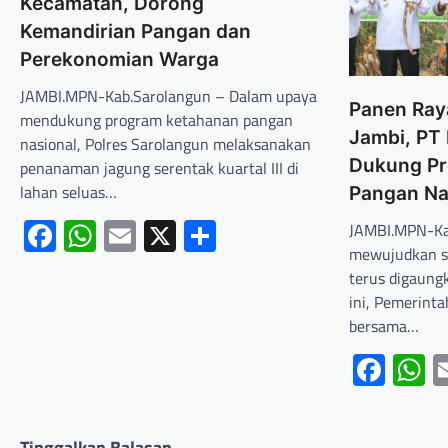
Kecamatan, Dorong
Kemandirian Pangan dan
Perekonomian Warga
JAMBI.MPN-Kab.Sarolangun – Dalam upaya
Panen Ray
mendukung program ketahanan pangan
Jambi, PT
nasional, Polres Sarolangun melaksanakan
Dukung Pr
penanaman jagung serentak kuartal III di
lahan seluas…
Pangan Na
Facebook
WhatsApp
Email
X
Share
JAMBI.MPN-Ka
mewujudkan s
terus digaungk
ini, Pemerint
bersama…
Fac
W
Tinggalkan Balasan