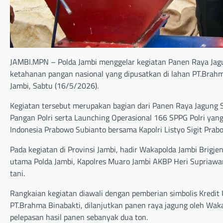
JAMBI.MPN – Polda Jambi menggelar kegiatan Panen Raya Jag
ketahanan pangan nasional yang dipusatkan di lahan PT.Brah
Jambi, Sabtu (16/5/2026).
Kegiatan tersebut merupakan bagian dari Panen Raya Jagung 
Pangan Polri serta Launching Operasional 166 SPPG Polri yang
Indonesia Prabowo Subianto bersama Kapolri Listyo Sigit Pra
Pada kegiatan di Provinsi Jambi, hadir Wakapolda Jambi Brigjen
utama Polda Jambi, Kapolres Muaro Jambi AKBP Heri Supriawan
tani.
Rangkaian kegiatan diawali dengan pemberian simbolis Kredit
PT.Brahma Binabakti, dilanjutkan panen raya jagung oleh Wak
pelepasan hasil panen sebanyak dua ton.