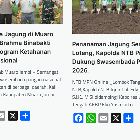
a Jagung di Muaro
 Brahma Binabakti
Penanaman Jagung Ser
ogram Ketahanan
Loteng, Kapolda NTB P
sional
Dukung Swasembada 
2026.
b.Muaro Jambi – Semangat
wasembada pangan nasional
NTB MPN Online _Lombok Teng
an di berbagai daerah. Kali
NTB,Kapolda NTB Irjen Pol. Ed
ah Kabupaten Muaro Jambi
S.I.K., M.Si didampingi Kapolre
Tengah AKBP Eko Yusmiarto,…
ebook
hatsApp
Email
X
Share
Facebook
WhatsApp
Email
X
S