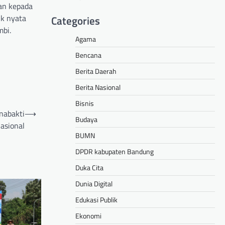
an kepada
uk nyata
Categories
mbi.
Agama
Bencana
Berita Daerah
Berita Nasional
Bisnis
nabakti
⟶
Budaya
asional
BUMN
DPDR kabupaten Bandung
Duka Cita
Dunia Digital
Edukasi Publik
Ekonomi