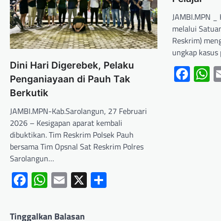
JAMBI.MPN _ K
melalui Satuan
Reskrim) meng
ungkap kasus 
Dini Hari Digerebek, Pelaku
Fac
W
Penganiayaan di Pauh Tak
Berkutik
JAMBI.MPN-Kab.Sarolangun, 27 Februari
2026 – Kesigapan aparat kembali
dibuktikan. Tim Reskrim Polsek Pauh
bersama Tim Opsnal Sat Reskrim Polres
Sarolangun…
Facebook
WhatsApp
Email
X
Share
Tinggalkan Balasan