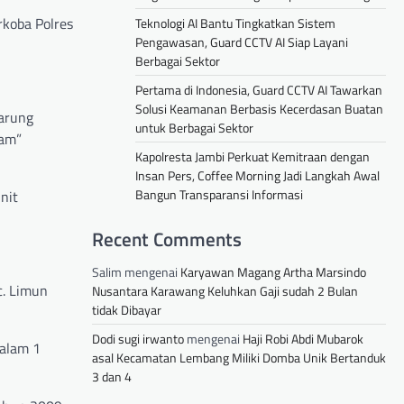
rkoba Polres
Teknologi AI Bantu Tingkatkan Sistem
Pengawasan, Guard CCTV AI Siap Layani
Berbagai Sektor
Pertama di Indonesia, Guard CCTV AI Tawarkan
Solusi Keamanan Berbasis Kecerdasan Buatan
barung
untuk Berbagai Sektor
ram”
Kapolresta Jambi Perkuat Kemitraan dengan
Insan Pers, Coffee Morning Jadi Langkah Awal
Bangun Transparansi Informasi
unit
Recent Comments
Salim
mengenai
Karyawan Magang Artha Marsindo
c. Limun
Nusantara Karawang Keluhkan Gaji sudah 2 Bulan
tidak Dibayar
Dodi sugi irwanto
mengenai
Haji Robi Abdi Mubarok
dalam 1
asal Kecamatan Lembang Miliki Domba Unik Bertanduk
3 dan 4