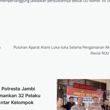
tuk mempertanggung jawabkan perbuatannya sesuai UU Nomor 35 
n
Puluhan Aparat Alami Luka-luka Selama Pengamanan Aks
Revisi RUU 
 Polresta Jambi
Amankan 32 Pelaku
ntar Kelompok