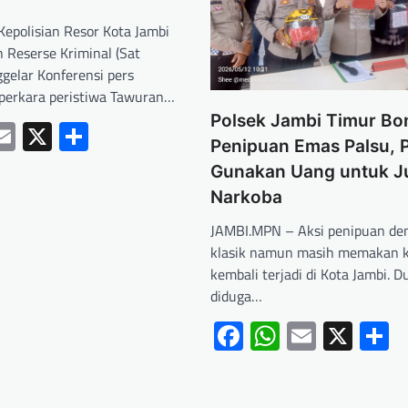
epolisian Resor Kota Jambi
 Reserse Kriminal (Sat
gelar Konferensi pers
perkara peristiwa Tawuran…
Polsek Jambi Timur Bo
ebook
hatsApp
Email
X
Share
Penipuan Emas Palsu, 
Gunakan Uang untuk J
Narkoba
JAMBI.MPN – Aksi penipuan d
klasik namun masih memakan 
kembali terjadi di Kota Jambi. D
diduga…
Facebook
WhatsApp
Email
X
S