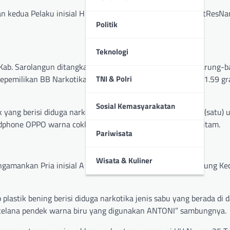
 kedua Pelaku inisial H dan A yang dipimpin oleh KBO SatResNa
Politik
Teknologi
 Kab. Sarolangun ditangkap di MES yang beralamat Desa Barung-
epemilikan BB Narkotika jenis Sabu Berat Bruto BB Sabu: 1.59 g
TNI & Polri
Sosial Kemasyarakatan
k yang berisi diduga narkotika jenis narkotika jenis sabu, 1 (satu) 
 handphone OPPO warna coklat, 1 (satu) tas slempang warna hitam.
Pariwisata
Wisata & Kuliner
gamankan Pria inisial A umur 34 Tahun, Desa Barung-barung Ke
plastik bening berisi diduga narkotika jenis sabu yang berada di 
h celana pendek warna biru yang digunakan ANTONI” sambungnya.