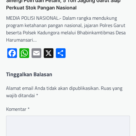
Sinergi Polri dan Petani, 5 Ton Jagung Garut Siap
Perkuat Stok Pangan Nasional
MEDIA POLISI NASIONAL.- Dalam rangka mendukung
program ketahanan pangan nasional, jajaran Polres Garut
beserta Polsek Kadungora melalui Bhabinkamtibmas Desa
Harumansari…
Facebook
WhatsApp
Email
X
Share
Tinggalkan Balasan
Alamat email Anda tidak akan dipublikasikan.
Ruas yang
wajib ditandai
*
Komentar
*